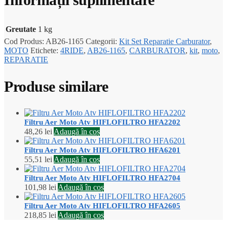
Greutate
1 kg
Cod Produs:
AB26-1165
Categorii:
Kit Set Reparatie Carburator
,
MOTO
Etichete:
4RIDE
,
AB26-1165
,
CARBURATOR
,
kit
,
moto
,
REPARATIE
Produse similare
Filtru Aer Moto Atv HIFLOFILTRO HFA2202
48,26
lei
Adaugă în coș
Filtru Aer Moto Atv HIFLOFILTRO HFA6201
55,51
lei
Adaugă în coș
Filtru Aer Moto Atv HIFLOFILTRO HFA2704
101,98
lei
Adaugă în coș
Filtru Aer Moto Atv HIFLOFILTRO HFA2605
218,85
lei
Adaugă în coș