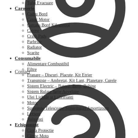
Toba Evacuare
Caroserie
Cadru Bord
Capac Motor
Carcasa Bord Kilometraj
Carene
Crash Pads
Parbrize
Radiator
Scarite
Consumabile
Alimentare Combustibil
Filtre
Contact
Franare – Discuri, Placute, Kit Etrier
Transmisie – Ambreiaj, Kit Lant, Planetare, Curele
Sistem Electric – Baterii, Bujii, Bobine
Sistem Rulare Jante Anvelope
Ulei Lichide si Lubrifianti
Motor
Suspensie Telescoape Simeringuri Amortizoare
Leviere
Rulmenti
Echipament
Casca Protectie
Cizme Moto