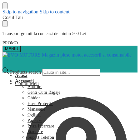
Skip to navigation
Skip to content
Cosul Tau
Transport gratuit la comenzi de minim 500 Lei
PROMO
MENIU
Products search
Acasa
Accesorii
Contul Meu
Antifurt
Genti Cutii Bagaje
Ghidon
Huse Protectie
Mansoane
Oglinzi
Parbrize
Priza Incarcare
Standere
Suport Telefon