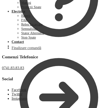
Manusi
Protectii Spate
Electrice
Baterii
FAR
Releu Incarcare
Semnalizari
Stator Alternator
Stop Spate
Contact
Finalizare comandă
Comenzi Telefonice
0741.83.83.83
Social
Facebook
Twitter
Instagram
0,00
lei
0