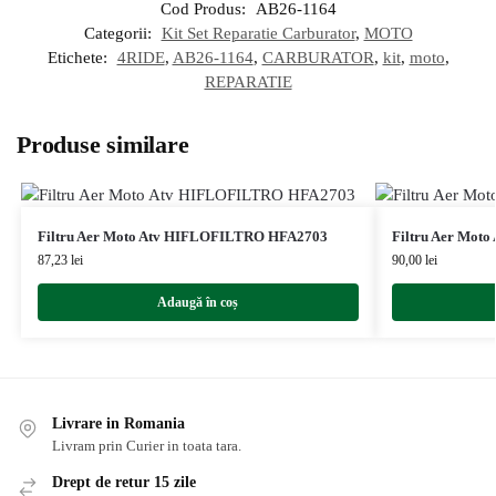
Cod Produs:
AB26-1164
Categorii:
Kit Set Reparatie Carburator
,
MOTO
Etichete:
4RIDE
,
AB26-1164
,
CARBURATOR
,
kit
,
moto
,
REPARATIE
Produse similare
Filtru Aer Moto Atv HIFLOFILTRO HFA2703
Filtru Aer Mot
87,23
lei
90,00
lei
Adaugă în coș
Livrare in Romania
Livram prin Curier in toata tara.
Drept de retur 15 zile