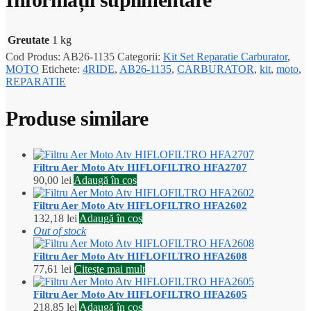
Greutate
1 kg
Cod Produs:
AB26-1135
Categorii:
Kit Set Reparatie Carburator
,
MOTO
Etichete:
4RIDE
,
AB26-1135
,
CARBURATOR
,
kit
,
moto
,
REPARATIE
Produse similare
Filtru Aer Moto Atv HIFLOFILTRO HFA2707
90,00
lei
Adaugă în coș
Filtru Aer Moto Atv HIFLOFILTRO HFA2602
132,18
lei
Adaugă în coș
Out of stock
Filtru Aer Moto Atv HIFLOFILTRO HFA2608
77,61
lei
Citește mai mult
Filtru Aer Moto Atv HIFLOFILTRO HFA2605
218,85
lei
Adaugă în coș