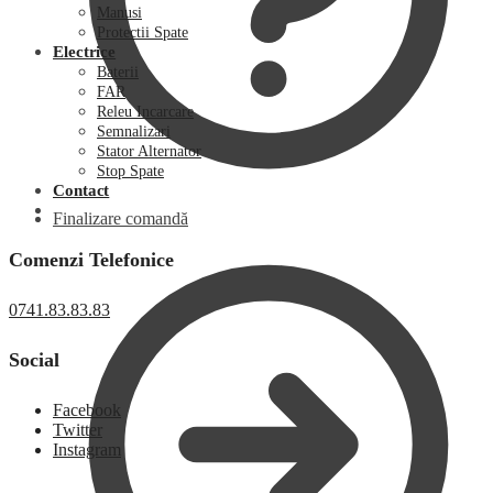
Manusi
Protectii Spate
Electrice
Baterii
FAR
Releu Incarcare
Semnalizari
Stator Alternator
Stop Spate
Contact
Finalizare comandă
Comenzi Telefonice
0741.83.83.83
Social
Facebook
Twitter
Instagram
0,00
lei
0