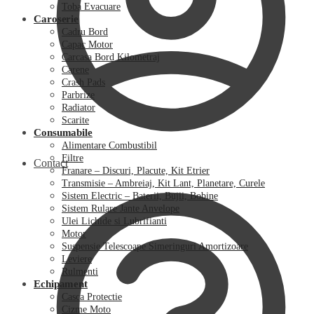
Toba Evacuare
Caroserie
Cadru Bord
Capac Motor
Carcasa Bord Kilometraj
Carene
Crash Pads
Parbrize
Radiator
Scarite
Consumabile
Alimentare Combustibil
Filtre
Contact
Franare – Discuri, Placute, Kit Etrier
Transmisie – Ambreiaj, Kit Lant, Planetare, Curele
Sistem Electric – Baterii, Bujii, Bobine
Sistem Rulare Jante Anvelope
Ulei Lichide si Lubrifianti
Motor
Suspensie Telescoape Simeringuri Amortizoare
Leviere
Rulmenti
Echipament
Casca Protectie
Cizme Moto