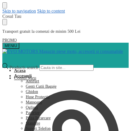
Skip to navigation
Skip to content
Cosul Tau
Transport gratuit la comenzi de minim 500 Lei
PROMO
MENIU
Products search
Acasa
Accesorii
Contul Meu
Antifurt
Genti Cutii Bagaje
Ghidon
Huse Protectie
Mansoane
Oglinzi
Parbrize
Priza Incarcare
Standere
Suport Telefon