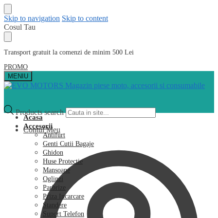
Skip to navigation
Skip to content
Cosul Tau
Transport gratuit la comenzi de minim 500 Lei
PROMO
MENIU
Products search
Acasa
Accesorii
Contul Meu
Antifurt
Genti Cutii Bagaje
Ghidon
Huse Protectie
Mansoane
Oglinzi
Parbrize
Priza Incarcare
Standere
Suport Telefon