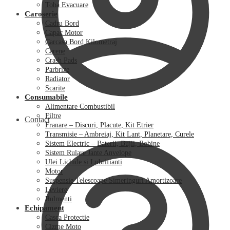
Toba Evacuare
Caroserie
Cadru Bord
Capac Motor
Carcasa Bord Kilometraj
Carene
Crash Pads
Parbrize
Radiator
Scarite
Consumabile
Alimentare Combustibil
Filtre
Contact
Franare – Discuri, Placute, Kit Etrier
Transmisie – Ambreiaj, Kit Lant, Planetare, Curele
Sistem Electric – Baterii, Bujii, Bobine
Sistem Rulare Jante Anvelope
Ulei Lichide si Lubrifianti
Motor
Suspensie Telescoape Simeringuri Amortizoare
Leviere
Rulmenti
Echipament
Casca Protectie
Cizme Moto