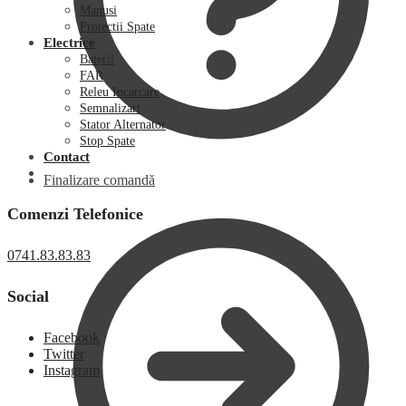
Manusi
Protectii Spate
Electrice
Baterii
FAR
Releu Incarcare
Semnalizari
Stator Alternator
Stop Spate
Contact
Finalizare comandă
Comenzi Telefonice
0741.83.83.83
Social
Facebook
Twitter
Instagram
0,00
lei
0