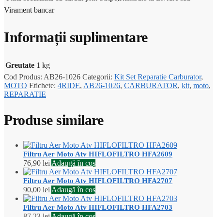
Virament bancar
Informații suplimentare
Greutate
1 kg
Cod Produs:
AB26-1026
Categorii:
Kit Set Reparatie Carburator
,
MOTO
Etichete:
4RIDE
,
AB26-1026
,
CARBURATOR
,
kit
,
moto
,
REPARATIE
Produse similare
Filtru Aer Moto Atv HIFLOFILTRO HFA2609
76,90
lei
Adaugă în coș
Filtru Aer Moto Atv HIFLOFILTRO HFA2707
90,00
lei
Adaugă în coș
Filtru Aer Moto Atv HIFLOFILTRO HFA2703
87,23
lei
Adaugă în coș