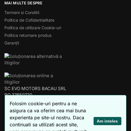
MAI MULTE DESPRE
Termeni si Conditii
Politica de Cofidentialitate
Politica de utilizare Cookie-uri
Politica returnare produs
Garanții
SC EVO MOTORS BACAU SRL
RO 37650720
J04/853/2017
Folosim cookie-uri pentru a ne
BACAU – ROMANIA
asigura ca va oferim cea mai buna
experienta pe site-ul nostru. Daca
© xEVO 2023
Am inteles
continuati sa utilizati acest site,
Created by
4SEO