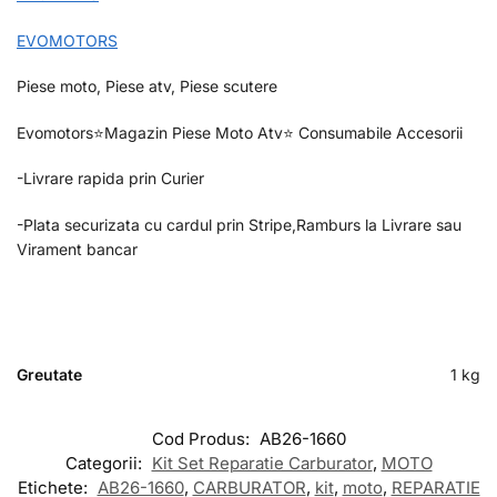
EVOMOTORS
Piese moto, Piese atv, Piese scutere
Evomotors⭐️Magazin Piese Moto Atv⭐️ Consumabile Accesorii
-Livrare rapida prin Curier
-Plata securizata cu cardul prin Stripe,Ramburs la Livrare sau
Virament bancar
Greutate
1 kg
Cod Produs:
AB26-1660
Categorii:
Kit Set Reparatie Carburator
,
MOTO
Etichete:
AB26-1660
,
CARBURATOR
,
kit
,
moto
,
REPARATIE