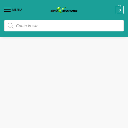
MENIU
0