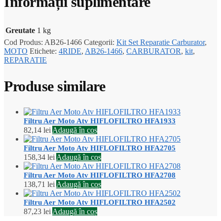
Informații suplimentare
Greutate
1 kg
Cod Produs:
AB26-1466
Categorii:
Kit Set Reparatie Carburator
,
MOTO
Etichete:
4RIDE
,
AB26-1466
,
CARBURATOR
,
kit
,
REPARATIE
Produse similare
Filtru Aer Moto Atv HIFLOFILTRO HFA1933
82,14
lei
Adaugă în coș
Filtru Aer Moto Atv HIFLOFILTRO HFA2705
158,34
lei
Adaugă în coș
Filtru Aer Moto Atv HIFLOFILTRO HFA2708
138,71
lei
Adaugă în coș
Filtru Aer Moto Atv HIFLOFILTRO HFA2502
87,23
lei
Adaugă în coș