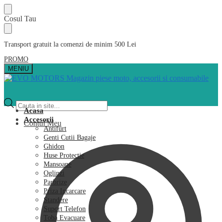
Skip
Skip
Cosul Tau
to
to
navigation
content
Transport gratuit la comenzi de minim 500 Lei
PROMO
MENIU
Products
search
Acasa
Accesorii
Contul Meu
Antifurt
Genti Cutii Bagaje
Ghidon
Huse Protectie
Mansoane
Oglinzi
Parbrize
Priza Incarcare
Standere
Suport Telefon
Toba Evacuare