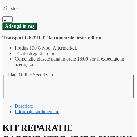
2 în stoc
Cantitate
KIT
Adaugă în coș
REPARATIE
CARBURATOR
Transport GRATUIT la comenzile peste 500 ron
4RIDE
SUZUKI
Produs 100% Nou, Aftermarket.
RM-
14 zile drept de retur
Z
Comenzile plasate pana in orele 16:00 vor fi expediate in
450
aceeași zi
2005-
2006
Plata Online Securizata
Descriere
Informații suplimentare
KIT REPARATIE