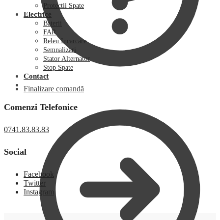
Protectii Spate
Electrice
Baterii
FAR
Releu Incarcare
Semnalizari
Stator Alternator
Stop Spate
Contact
Finalizare comandă
Comenzi Telefonice
0741.83.83.83
Social
Facebook
Twitter
Instagram
0,00
lei
0