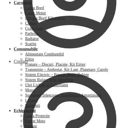
Caroserie
Cadru Bord
Capac Motor
Carcasa Bord Kilometraj
Carene
Crash Pads
Parbrize
Radiator
Scarite
Consumabile
Alimentare Combustibil
Filtre
Contact
Franare – Discuri, Placute, Kit Etrier
Transmisie – Ambreiaj, Kit Lant, Planetare, Curele
Sistem Electric – Baterii, Bujii, Bobine
Sistem Rulare Jante Anvelope
Ulei Lichide si Lubrifianti
Motor
Suspensie Telescoape Simeringuri Amortizoare
Leviere
Rulmenti
Echipament
Casca Protectie
Cizme Moto
Manusi