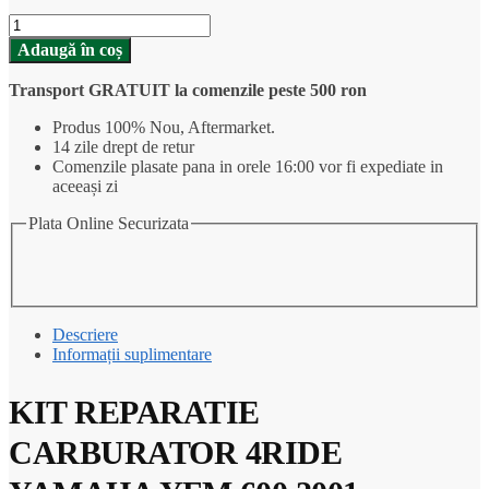
Cantitate
KIT
Adaugă în coș
REPARATIE
CARBURATOR
Transport GRATUIT la comenzile peste 500 ron
4RIDE
YAMAHA
Produs 100% Nou, Aftermarket.
YFM
14 zile drept de retur
600
Comenzile plasate pana in orele 16:00 vor fi expediate in
2001
aceeași zi
Plata Online Securizata
Descriere
Informații suplimentare
KIT REPARATIE
CARBURATOR 4RIDE