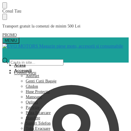
Skip
Skip
Cosul Tau
to
to
navigation
content
Transport gratuit la comenzi de minim 500 Lei
PROMO
MENIU
Products
search
Acasa
Accesorii
Contul Meu
Antifurt
Genti Cutii Bagaje
Ghidon
Huse Protectie
Mansoane
Oglinzi
Parbrize
Priza Incarcare
Standere
Suport Telefon
Toba Evacuare