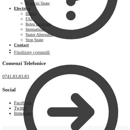
Protectii Spate
Electrice
Baterii
FAR
Releu Incarcare
Semnalizari
Stator Alternator
Stop Spate
Contact
Finalizare comandă
Comenzi Telefonice
0741.83.83.83
Social
Facebook
Twitter
Instagram
0,00
lei
0