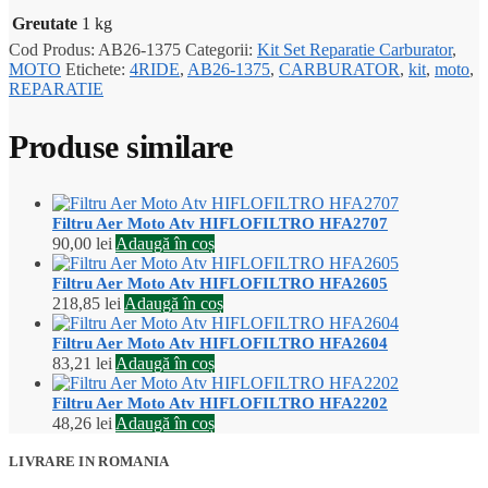
Greutate
1 kg
Cod Produs:
AB26-1375
Categorii:
Kit Set Reparatie Carburator
,
MOTO
Etichete:
4RIDE
,
AB26-1375
,
CARBURATOR
,
kit
,
moto
,
REPARATIE
Produse similare
Filtru Aer Moto Atv HIFLOFILTRO HFA2707
90,00
lei
Adaugă în coș
Filtru Aer Moto Atv HIFLOFILTRO HFA2605
218,85
lei
Adaugă în coș
Filtru Aer Moto Atv HIFLOFILTRO HFA2604
83,21
lei
Adaugă în coș
Filtru Aer Moto Atv HIFLOFILTRO HFA2202
48,26
lei
Adaugă în coș
LIVRARE IN ROMANIA