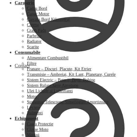
Caroserie
Cadru Bord
Capac Motor
Carcasa Bord Kilometraj
Carene
Crash Pads
Parbrize
Radiator
Scarite
Consumabile
Alimentare Combustibil
Filtre
Contact
Franare – Discuri, Placute, Kit Etrier
Transmisie – Ambreiaj, Kit Lant, Planetare, Curele
Sistem Electric – Baterii, Bujii, Bobine
Sistem Rulare Jante Anvelope
Ulei Lichide si Lubrifianti
Motor
Suspensie Telescoape Simeringuri Amortizoare
Leviere
Rulmenti
Echipament
Casca Protectie
Cizme Moto
Manusi