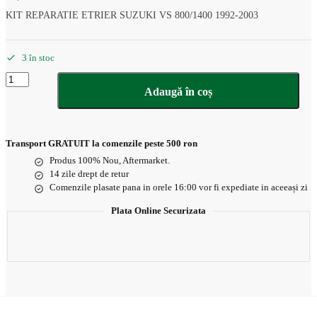
KIT REPARATIE ETRIER SUZUKI VS 800/1400 1992-2003
3 în stoc
Cantitate
KIT
Adaugă în coș
REPARATIE
ETRIER
SUZUKI
VS
Transport GRATUIT la comenzile peste 500 ron
800/1400
Produs 100% Nou, Aftermarket.
1992-
14 zile drept de retur
2003
Comenzile plasate pana in orele 16:00 vor fi expediate in aceeași zi
Plata Online Securizata