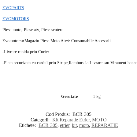
EVOPARTS
EVOMOTORS
Piese moto, Piese atv, Piese scutere
Evomotors⭐️Magazin Piese Moto Atv⭐️ Consumabile Accesorii
-Livrare rapida prin Curier
-Plata securizata cu cardul prin Stripe,Ramburs la Livrare sau Virament banc
Greutate
1 kg
Cod Produs:
BCR-305
Categorii:
Kit Reparatie Etrier
,
MOTO
Etichete:
BCR-305
,
etrier
,
kit
,
moto
,
REPARATIE