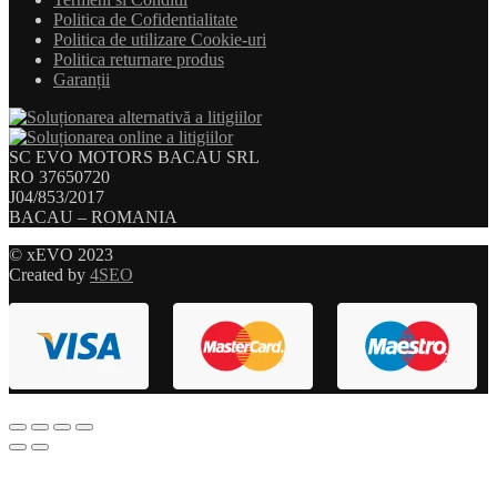
Politica de Cofidentialitate
Politica de utilizare Cookie-uri
Politica returnare produs
Garanții
SC EVO MOTORS BACAU SRL
RO 37650720
J04/853/2017
BACAU – ROMANIA
© xEVO 2023
Created by
4SEO