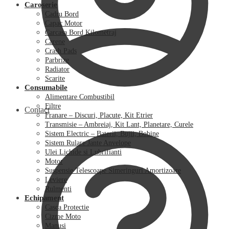
Caroserie
Cadru Bord
Capac Motor
Carcasa Bord Kilometraj
Carene
Crash Pads
Parbrize
Radiator
Scarite
Consumabile
Alimentare Combustibil
Filtre
Contact
Franare – Discuri, Placute, Kit Etrier
Transmisie – Ambreiaj, Kit Lant, Planetare, Curele
Sistem Electric – Baterii, Bujii, Bobine
Sistem Rulare Jante Anvelope
Ulei Lichide si Lubrifianti
Motor
Suspensie Telescoape Simeringuri Amortizoare
Leviere
Rulmenti
Echipament
Casca Protectie
Cizme Moto
Manusi