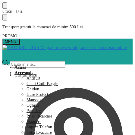
Skip
Skip
Cosul Tau
to
to
navigation
content
Transport gratuit la comenzi de minim 500 Lei
PROMO
MENIU
Products
search
Acasa
Accesorii
Contul Meu
Antifurt
Genti Cutii Bagaje
Ghidon
Huse Protectie
Mansoane
Oglinzi
Parbrize
Priza Incarcare
Standere
Suport Telefon
Toba Evacuare