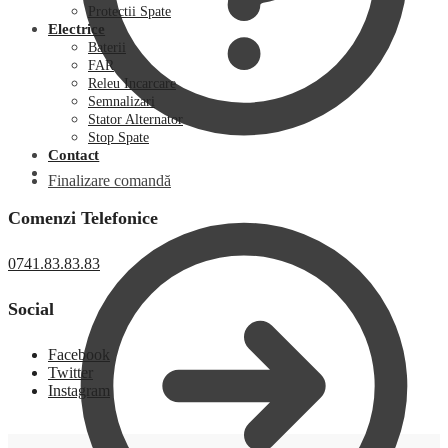
Protectii Spate
Electrice
Baterii
FAR
Releu Incarcare
Semnalizari
Stator Alternator
Stop Spate
Contact
Finalizare comandă
Comenzi Telefonice
0741.83.83.83
Social
Facebook
Twitter
Instagram
0,00
lei
0