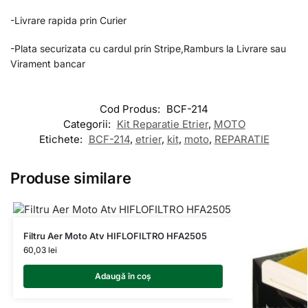
-Livrare rapida prin Curier
-Plata securizata cu cardul prin Stripe,Ramburs la Livrare sau
Virament bancar
Cod Produs:
BCF-214
Categorii:
Kit Reparatie Etrier
,
MOTO
Etichete:
BCF-214
,
etrier
,
kit
,
moto
,
REPARATIE
Produse similare
Filtru Aer Moto Atv HIFLOFILTRO HFA2505
60,03
lei
Adaugă în coș