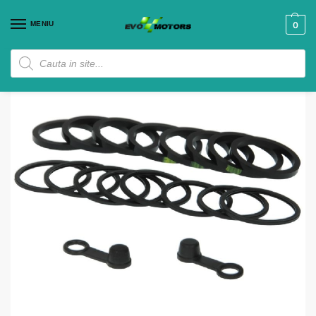
MENIU
0