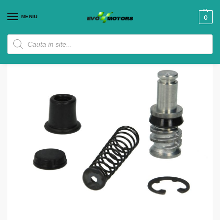
MENIU
0