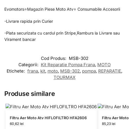
Evomotors⭐️Magazin Piese Moto Atv⭐️ Consumabile Accesorii
-Livrare rapida prin Curier
-Plata securizata cu cardul prin Stripe,Ramburs la Livrare sau
Virament bancar
Cod Produs:
MSB-302
Categorii:
Kit Reparatie Pompa Frana
,
MOTO
Etichete:
frana
,
kit
,
moto
,
MSB-302
,
pompa
,
REPARATIE
,
TOURMAX
Produse similare
Filtru Aer Moto Atv HIFLOFILTRO HFA2606
Filtru Aer Mo
60,62
lei
85,23
lei