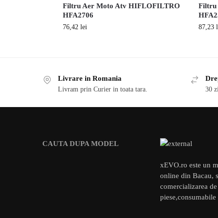
Filtru Aer Moto Atv HIFLOFILTRO
Filtr
HFA2706
HFA2
76,42
lei
87,23
Livrare in Romania
Drep
Livram prin Curier in toata tara.
30 z
CAUTA DUPA MODEL
xEVO.ro este un m
online din Bacau, s
comercializarea de
piese,consumabile 