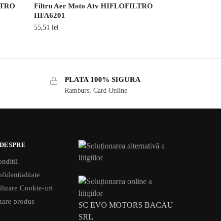
ILTRO
Filtru Aer Moto Atv HIFLOFILTRO
HFA6201
55,51
lei
PLATA 100% SIGURA
Ramburs, Card Online
 DESPRE
nditii
fidentialitate
tilizare Cookie-uri
rnare produs
SC EVO MOTORS BACAU
SRL