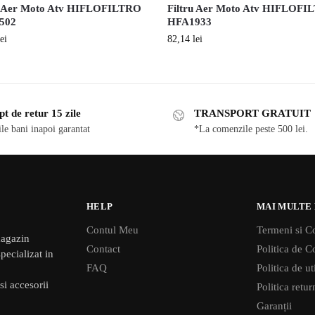
u Aer Moto Atv HIFLOFILTRO
Filtru Aer Moto Atv HIFLOF
502
HFA1933
lei
82,14
lei
t de retur 15 zile
TRANSPORT GRATUIT
ile bani inapoi garantat
*La comenzile peste 500 lei.
HELP
MAI MULTE
Contul Meu
Termeni si Co
agazin
Contact
Politica de Co
pecializat in
FAQ
Politica de u
si accesorii
Politica retu
Garanții