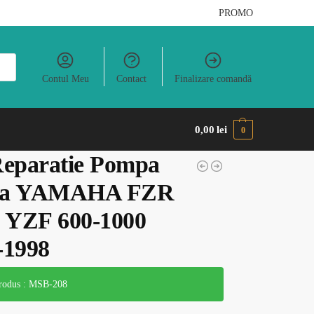
PROMO
Contul Meu
Contact
Finalizare comandă
0,00
lei
0
Reparatie Pompa
na YAMAHA FZR
YZF 600-1000
-1998
odus : MSB-208