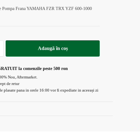
tie Pompa Frana YAMAHA FZR TRX YZF 600-1000
Adaugă în coș
GRATUIT la comenzile peste 500 ron
00% Nou, Aftermarket.
rept de retur
 plasate pana in orele 16:00 vor fi expediate in aceeași zi
Plata On