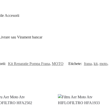
le Accesorii
 Livrare sau Virament bancar
orii:
Kit Reparatie Pompa Frana
,
MOTO
Etichete:
frana
,
kit
,
moto