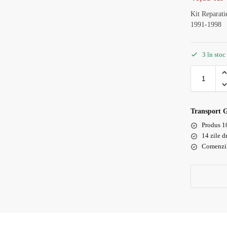
Kit Repara
1991-1998
3 în stoc
Transport 
Produs 1
14 zile d
Comenzile