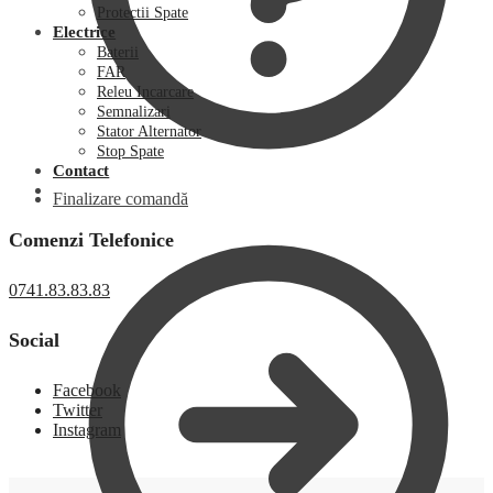
Protectii Spate
Electrice
Baterii
FAR
Releu Incarcare
Semnalizari
Stator Alternator
Stop Spate
Contact
Finalizare comandă
Comenzi Telefonice
0741.83.83.83
Social
Facebook
Twitter
Instagram
0,00
lei
0