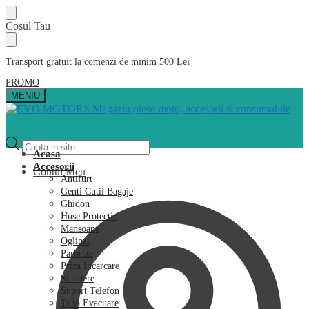
Skip
Skip
Cosul Tau
to
to
navigation
content
Transport gratuit la comenzi de minim 500 Lei
PROMO
MENIU
Products
search
Acasa
Accesorii
Contul Meu
Antifurt
Genti Cutii Bagaje
Ghidon
Huse Protectie
Mansoane
Oglinzi
Parbrize
Priza Incarcare
Standere
Suport Telefon
Toba Evacuare