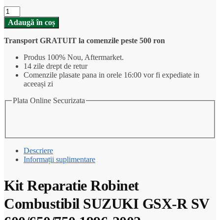
Cantitate
Kit
Adaugă în coș
Reparatie
Robinet
Transport GRATUIT la comenzile peste 500 ron
Combustibil
SUZUKI
Produs 100% Nou, Aftermarket.
GSX-
14 zile drept de retur
R
Comenzile plasate pana in orele 16:00 vor fi expediate in
SV
aceeași zi
600/650/750
1996-
Plata Online Securizata
2002
Descriere
Informații suplimentare
Kit Reparatie Robinet
Combustibil SUZUKI GSX-R SV