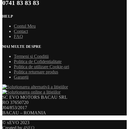
0741 83 83 83
HELP
Contul Meu
Contact
FAQ
MAI MULTE DESPRE
Termeni si Conditii
Politica de Cofidentialitate
Politica de utilizare Cookie-uri
Politica returnare produs
Garanții
SC EVO MOTORS BACAU SRL
RO 37650720
J04/853/2017
BACAU – ROMANIA
© xEVO 2023
Created by
4SEO