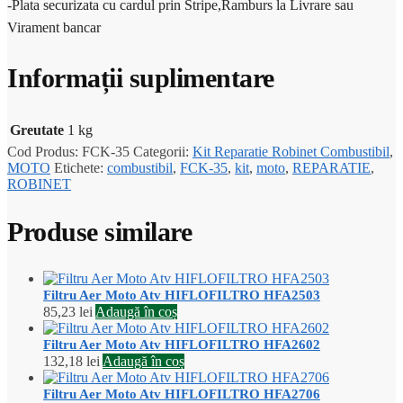
-Plata securizata cu cardul prin Stripe,Ramburs la Livrare sau
Virament bancar
Informații suplimentare
Greutate
1 kg
Cod Produs:
FCK-35
Categorii:
Kit Reparatie Robinet Combustibil
,
MOTO
Etichete:
combustibil
,
FCK-35
,
kit
,
moto
,
REPARATIE
,
ROBINET
Produse similare
Filtru Aer Moto Atv HIFLOFILTRO HFA2503
85,23
lei
Adaugă în coș
Filtru Aer Moto Atv HIFLOFILTRO HFA2602
132,18
lei
Adaugă în coș
Filtru Aer Moto Atv HIFLOFILTRO HFA2706