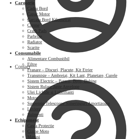
Caroserie
Cadru Bord
Capac Motor
Carcasa Bord Kilometraj
Carene
Crash Pads
Parbrize
Radiator
Scarite
Consumabile
Alimentare Combustibil
Filtre
Contact
Franare – Discuri, Placute, Kit Etrier
Transmisie – Ambreiaj, Kit Lant, Planetare, Curele
Sistem Electric – Baterii, Bujii, Bobine
Sistem Rulare Jante Anvelope
Ulei Lichide si Lubrifianti
Motor
Suspensie Telescoape Simeringuri Amortizoare
Leviere
Rulmenti
Echipament
Casca Protectie
Cizme Moto
Manusi