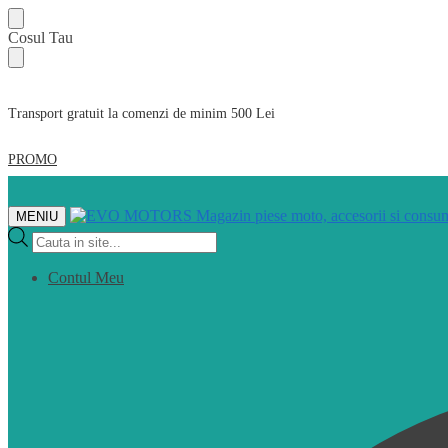
Skip
Skip
Cosul Tau
to
to
navigation
content
Transport gratuit la comenzi de minim 500 Lei
PROMO
MENIU
Products
search
Contul Meu