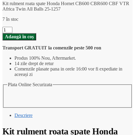
Kit rulment roata spate Honda Hornet CB600 CBR600 CBF VTR
Africa Twin All Balls 25-1257
7 în stoc
Cantitate
Kit
Adaugă în coș
rulment
roata
Transport GRATUIT la comenzile peste 500 ron
spate
Honda
Produs 100% Nou, Aftermarket.
Hornet
14 zile drept de retur
CB600
Comenzile plasate pana in orele 16:00 vor fi expediate in
CBR600
aceeași zi
CBF
VTR
Plata Online Securizata
Africa
Twin
All
Balls
25-
Descriere
1257
Kit rulment roata spate Honda