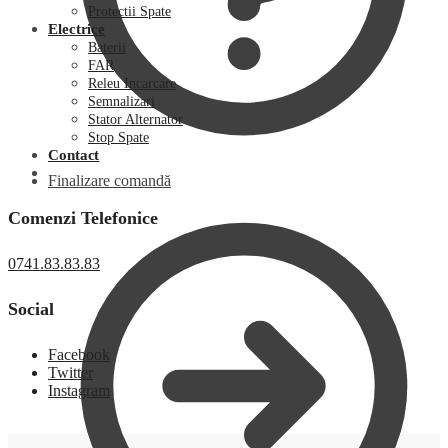
Protectii Spate
Electrice
Baterii
FAR
Releu Incarcare
Semnalizari
Stator Alternator
Stop Spate
Contact
Finalizare comandă
Comenzi Telefonice
0741.83.83.83
Social
Facebook
Twitter
Instagram
0,00
lei
0