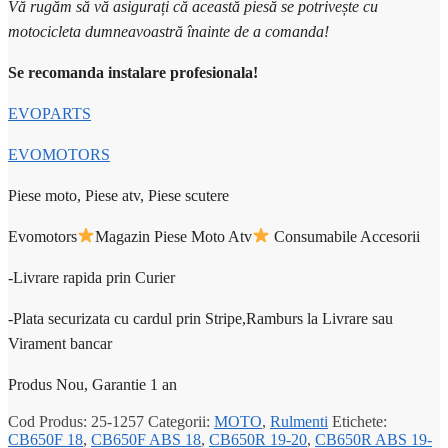
Vă rugăm să vă asigurați că această piesă se potrivește cu
motocicleta dumneavoastră înainte de a comanda!
Se recomanda instalare profesionala!
EVOPARTS
EVOMOTORS
Piese moto, Piese atv, Piese scutere
Evomotors
Magazin Piese Moto Atv
Consumabile Accesorii
-Livrare rapida prin Curier
-Plata securizata cu cardul prin Stripe,Ramburs la Livrare sau
Virament bancar
Produs Nou, Garantie 1 an
Cod Produs:
25-1257
Categorii:
MOTO
,
Rulmenti
Etichete:
CB650F 18
,
CB650F ABS 18
,
CB650R 19-20
,
CB650R ABS 19-