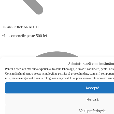
TRANSPORT GRATUIT
*La comenzile peste 500 lei.
Administrează consimțământ
Pentru a oferi cea mai bună experiență, folosim tehnologii, cum ar fi cookie-uri, pentru a st
Consimțământul pentru aceste tehnologii ne permite să procesăm date, cum ar fi comportame
nu îți dai consimțământul sau îți retragi consimțământul dat poate avea afecte negative asupra
Acceptă
Refuză
Vezi preferințele