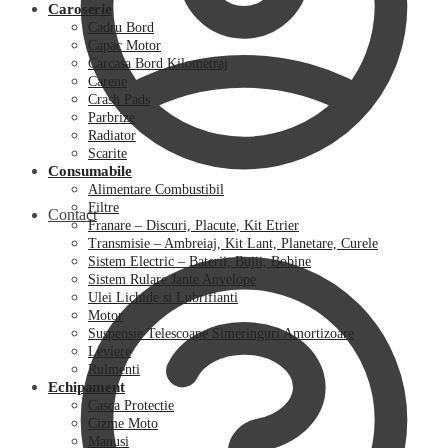
Caroserie
Cadru Bord
Capac Motor
Carcasa Bord Kilometraj
Carene
Crash Pads
Parbrize
Radiator
Scarite
Consumabile
Alimentare Combustibil
Filtre
Contact
Franare – Discuri, Placute, Kit Etrier
Transmisie – Ambreiaj, Kit Lant, Planetare, Curele
Sistem Electric – Baterii, Bujii, Bobine
Sistem Rulare Jante Anvelope
Ulei Lichide si Lubrifianti
Motor
Suspensie Telescoape Simeringuri Amortizoare
Leviere
Rulmenti
Echipament
Casca Protectie
Cizme Moto
Manusi