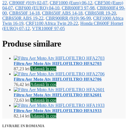
22
,
CB900F (919) 02-07
,
CBF1000 (Euro) 06-12
,
CBF500 (Euro)
04-07
,
CBF600 (EURO) 04-10
,
CBR600F3 97-98
,
CBR600F4 99-
00
,
CBR650F 14-18
,
CBR650F ABS 14-18
,
CBR650R 19-20
,
CBR650R ABS 19-22
,
CBR900RR (919) 96-99
,
CRF1000 Africa
Twin 16-19
,
CRF1100 Africa Twin 20-22
,
Honda CB600F Hornet
(EURO) 07-12
,
VTR1000F 97-05
Produse similare
Filtru Aer Moto Atv HIFLOFILTRO HFA2703
87,23
lei
Adaugă în coș
Filtru Aer Moto Atv HIFLOFILTRO HFA2706
76,42
lei
Adaugă în coș
Filtru Aer Moto Atv HIFLOFILTRO HFA2601
72,63
lei
Adaugă în coș
Filtru Aer Moto Atv HIFLOFILTRO HFA1933
82,14
lei
Adaugă în coș
LIVRARE IN ROMANIA