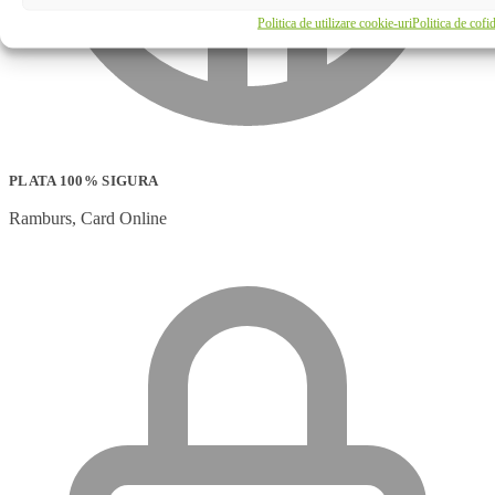
Politica de utilizare cookie-uri
Politica de cofid
PLATA 100% SIGURA
Ramburs, Card Online