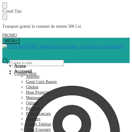
Skip
Skip
Cosul Tau
to
to
navigation
content
Transport gratuit la comenzi de minim 500 Lei
PROMO
MENIU
Products
search
Acasa
Accesorii
Contul Meu
Antifurt
Genti Cutii Bagaje
Ghidon
Huse Protectie
Mansoane
Oglinzi
Parbrize
Priza Incarcare
Standere
Suport Telefon
Toba Evacuare