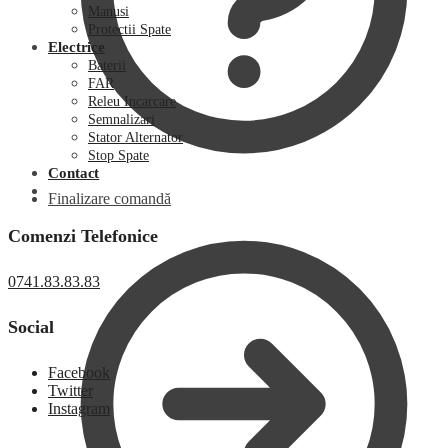
Manusi
Protectii Spate
Electrice
Baterii
FAR
Releu Incarcare
Semnalizari
Stator Alternator
Stop Spate
Contact
Finalizare comandă
Comenzi Telefonice
0741.83.83.83
Social
Facebook
Twitter
Instagram
0,00
lei
0