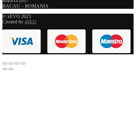
J04/853/2017
BACAU – ROMANIA
© xEVO 2023
Created by
4SEO