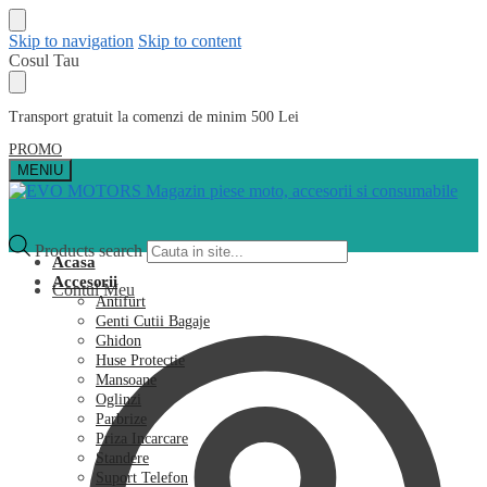
Skip to navigation
Skip to content
Cosul Tau
Transport gratuit la comenzi de minim 500 Lei
PROMO
MENIU
Products search
Acasa
Accesorii
Contul Meu
Antifurt
Genti Cutii Bagaje
Ghidon
Huse Protectie
Mansoane
Oglinzi
Parbrize
Priza Incarcare
Standere
Suport Telefon