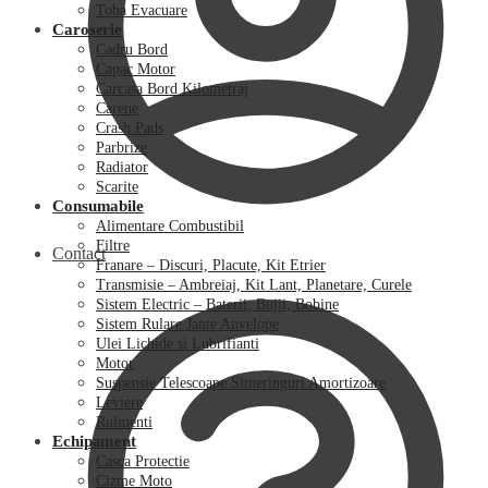
Toba Evacuare
Caroserie
Cadru Bord
Capac Motor
Carcasa Bord Kilometraj
Carene
Crash Pads
Parbrize
Radiator
Scarite
Consumabile
Alimentare Combustibil
Filtre
Contact
Franare – Discuri, Placute, Kit Etrier
Transmisie – Ambreiaj, Kit Lant, Planetare, Curele
Sistem Electric – Baterii, Bujii, Bobine
Sistem Rulare Jante Anvelope
Ulei Lichide si Lubrifianti
Motor
Suspensie Telescoape Simeringuri Amortizoare
Leviere
Rulmenti
Echipament
Casca Protectie
Cizme Moto