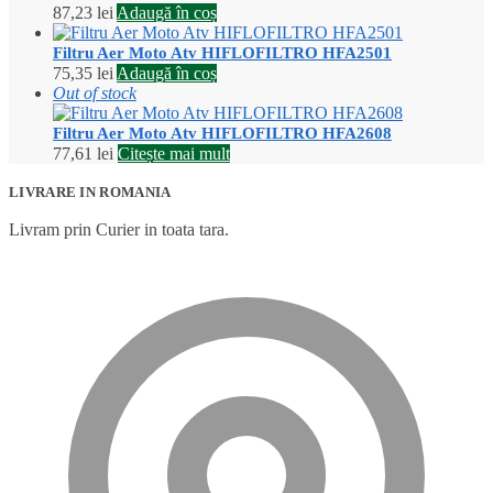
87,23
lei
Adaugă în coș
Filtru Aer Moto Atv HIFLOFILTRO HFA2501
75,35
lei
Adaugă în coș
Out of stock
Filtru Aer Moto Atv HIFLOFILTRO HFA2608
77,61
lei
Citește mai mult
LIVRARE IN ROMANIA
Livram prin Curier in toata tara.