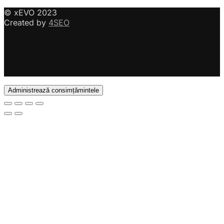
© xEVO 2023
Created by
4SEO
Administrează consimțămintele