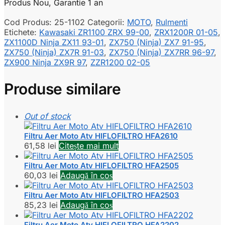
Produs Nou, Garantie 1 an
Cod Produs:
25-1102
Categorii:
MOTO
,
Rulmenti
Etichete:
Kawasaki ZR1100 ZRX 99-00
,
ZRX1200R 01-05
,
ZX1100D Ninja ZX11 93-01
,
ZX750 (Ninja) ZX7 91-95
,
ZX750 (Ninja) ZX7R 91-03
,
ZX750 (Ninja) ZX7RR 96-97
,
ZX900 Ninja ZX9R 97
,
ZZR1200 02-05
Produse similare
Out of stock
Filtru Aer Moto Atv HIFLOFILTRO HFA2610
61,58
lei
Citește mai mult
Filtru Aer Moto Atv HIFLOFILTRO HFA2505
60,03
lei
Adaugă în coș
Filtru Aer Moto Atv HIFLOFILTRO HFA2503
85,23
lei
Adaugă în coș
Filtru Aer Moto Atv HIFLOFILTRO HFA2202