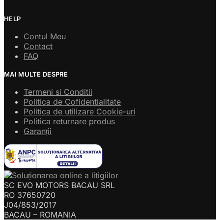
HELP
Contul Meu
Contact
FAQ
MAI MULTE DESPRE
Termeni si Conditii
Politica de Cofidentialitate
Politica de utilizare Cookie-uri
Politica returnare produs
Garanții
SC EVO MOTORS BACAU SRL
RO 37650720
J04/853/2017
BACAU – ROMANIA