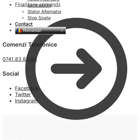
Finalizare comandă
Semnalizari
Stator Alternator
Stop Spate
Contact
Romanian
Comenzi Telefonice
0741.83.83.83
Social
Facebook
Twitter
Instagram
0,00
lei
0
0,00
lei
0