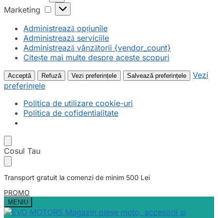
Marketing
Marketing
Administrează opțiunile
Administrează serviciile
Administrează vânzătorii {vendor_count}
Citește mai multe despre aceste scopuri
Vezi
Acceptă
Refuză
Vezi preferințele
Salvează preferințele
preferințele
Politica de utilizare cookie-uri
Politica de cofidentialitate
Skip
Skip
Cosul Tau
to
to
navigation
content
Transport gratuit la comenzi de minim 500 Lei
PROMO
MENIU