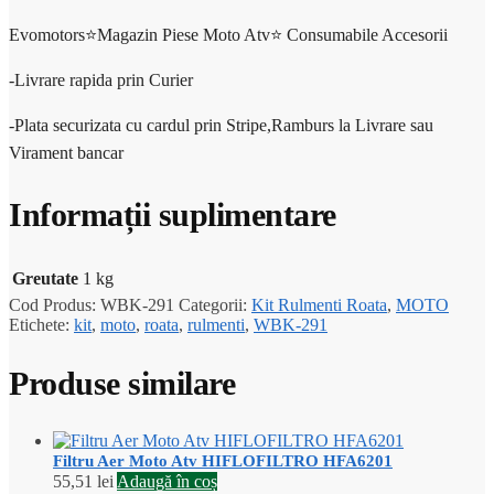
Evomotors⭐️Magazin Piese Moto Atv⭐️ Consumabile Accesorii
-Livrare rapida prin Curier
-Plata securizata cu cardul prin Stripe,Ramburs la Livrare sau
Virament bancar
Informații suplimentare
Greutate
1 kg
Cod Produs:
WBK-291
Categorii:
Kit Rulmenti Roata
,
MOTO
Etichete:
kit
,
moto
,
roata
,
rulmenti
,
WBK-291
Produse similare
Filtru Aer Moto Atv HIFLOFILTRO HFA6201
55,51
lei
Adaugă în coș