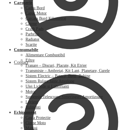
Caroserie
Cadru Bord
Capac Motor
Carcasa Bord Kilometraj
Carene
Crash Pads
Parbrize
Radiator
Scarite
Consumabile
Alimentare Combustibil
Filtre
Contact
Franare – Discuri, Placute, Kit Etrier
Transmisie – Ambreiaj, Kit Lant, Planetare, Curele
Sistem Electric – Baterii, Bujii, Bobine
Sistem Rulare Jante Anvelope
Ulei Lichide si Lubrifianti
Motor
Suspensie Telescoape Simeringuri Amortizoare
Leviere
Rulmenti
Echipament
Casca Protectie
Cizme Moto
Manusi