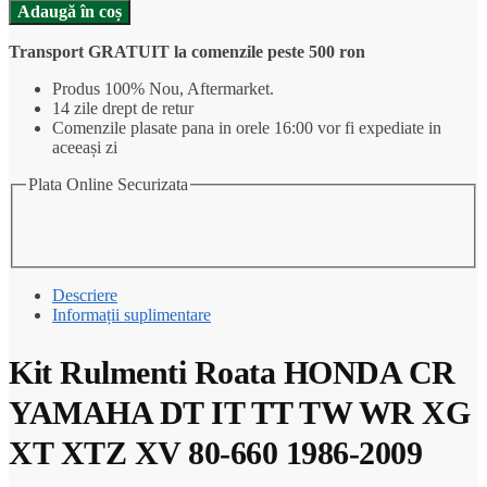
Cantitate
Adaugă în coș
Kit
Rulmenti
Transport GRATUIT la comenzile peste 500 ron
Roata
HONDA
Produs 100% Nou, Aftermarket.
CR
14 zile drept de retur
YAMAHA
Comenzile plasate pana in orele 16:00 vor fi expediate in
DT
aceeași zi
IT
TT
Plata Online Securizata
TW
WR
XG
XT
XTZ
Descriere
XV
Informații suplimentare
80-
660
1986-
Kit Rulmenti Roata HONDA CR
2009
YAMAHA DT IT TT TW WR XG
XT XTZ XV 80-660 1986-2009