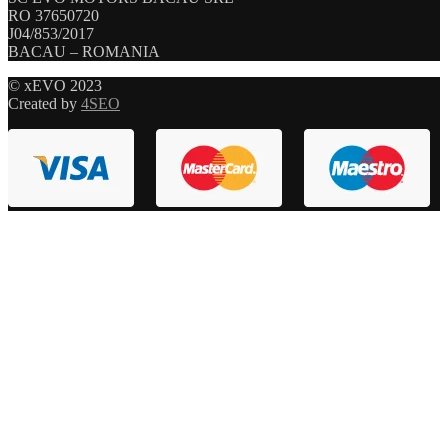
RO 37650720
J04/853/2017
BACAU – ROMANIA
© xEVO 2023
Created by
4SEO