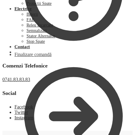
Protectii Spate
Electrice
Baterii
FAR
Releu Incarcare
Semnalizari
Stator Alternator
Stop Spate
Contact
Finalizare comandă
Comenzi Telefonice
0741.83.83.83
Social
Facebook
Twitter
Instagram
0,00
lei
0