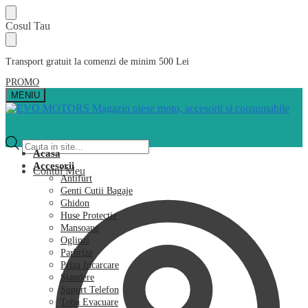
Skip
Skip
Cosul Tau
to
to
navigation
content
Transport gratuit la comenzi de minim 500 Lei
PROMO
MENIU
Products
search
Acasa
Accesorii
Contul Meu
Antifurt
Genti Cutii Bagaje
Ghidon
Huse Protectie
Mansoane
Oglinzi
Parbrize
Priza Incarcare
Standere
Suport Telefon
Toba Evacuare