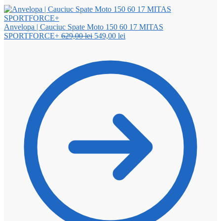
Anvelopa | Cauciuc Spate Moto 150 60 17 MITAS
Prețul
Prețul
SPORTFORCE+
629,00
lei
549,00
lei
inițial
curent
a
este:
fost:
549,00 lei.
629,00 lei.