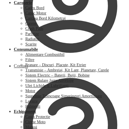
Caroserie
Cadru Bord
Capac Motor
Carcasa Bord Kilometraj
Carene
Crash Pads
Parbrize
Radiator
Scarite
Consumabile
Alimentare Combustibil
Filtre
Franare – Discuri, Placute, Kit Etrier
Contact
Transmisie – Ambreiaj, Kit Lant, Planetare, Curele
Sistem Electric – Baterii, Bujii, Bobine
Sistem Rulare Jante Anvelope
Ulei Lichide si Lubrifianti
Motor
Suspensie Telescoape Simeringuri Amortizoare
Leviere
Rulmenti
Echipament
Casca Protectie
Cizme Moto
Manusi