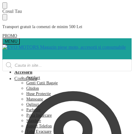
Skip
Skip
Cosul Tau
to
to
navigation
content
Transport gratuit la comenzi de minim 500 Lei
PROMO
MENIU
Products
search
Acasa
Accesorii
Antifurt
Contul Meu
Genti Cutii Bagaje
Ghidon
Huse Protectie
Mansoane
Oglinzi
Parbrize
Priza Incarcare
Standere
Suport Telefon
Toba Evacuare