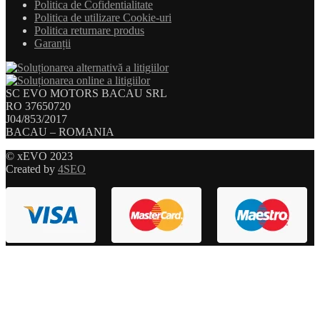
Politica de Cofidentialitate
Politica de utilizare Cookie-uri
Politica returnare produs
Garanții
SC EVO MOTORS BACAU SRL
RO 37650720
J04/853/2017
BACAU – ROMANIA
© xEVO 2023
Created by
4SEO