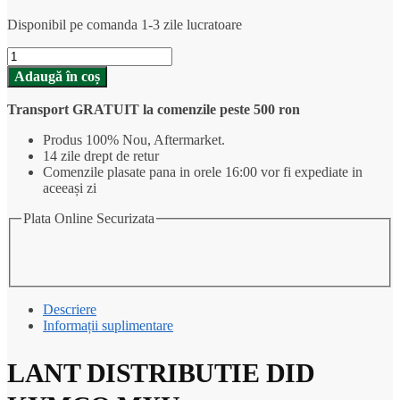
Disponibil pe comanda 1-3 zile lucratoare
Cantitate
LANT
Adaugă în coș
DISTRIBUTIE
DID
Transport GRATUIT la comenzile peste 500 ron
KYMCO
MXU
Produs 100% Nou, Aftermarket.
SANGYANG/SYM
14 zile drept de retur
HUSKY
Comenzile plasate pana in orele 16:00 vor fi expediate in
150
aceeași zi
2000-
2015
Plata Online Securizata
Descriere
Informații suplimentare
LANT DISTRIBUTIE DID