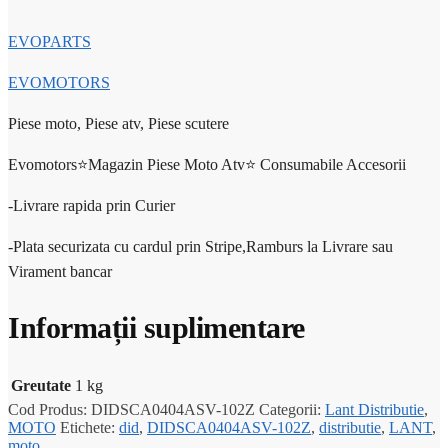
EVOPARTS
EVOMOTORS
Piese moto, Piese atv, Piese scutere
Evomotors⭐️Magazin Piese Moto Atv⭐️ Consumabile Accesorii
-Livrare rapida prin Curier
-Plata securizata cu cardul prin Stripe,Ramburs la Livrare sau
Virament bancar
Informații suplimentare
Greutate
1 kg
Cod Produs:
DIDSCA0404ASV-102Z
Categorii:
Lant Distributie
,
MOTO
Etichete:
did
,
DIDSCA0404ASV-102Z
,
distributie
,
LANT
,
moto