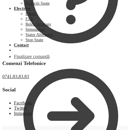
Protectii Spate
Electrice
Baterii
FAR
Releu Incarcare
Semnalizari
Stator Alternator
Stop Spate
Contact
Finalizare comandă
Comenzi Telefonice
0741.83.83.83
Social
Facebook
Twitter
Instagram
0,00
lei
0