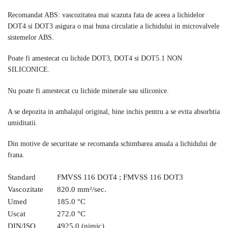
Recomandat ABS: vascozitatea mai scazuta fata de aceea a lichidelor
DOT4 si DOT3 asigura o mai buna circulatie a lichidului in microvalvele
sistemelor ABS.
Poate fi amestecat cu lichide DOT3, DOT4 si DOT5.1 NON
SILICONICE.
Nu poate fi amestecat cu lichide minerale sau siliconice.
A se depozita in ambalajul original, bine inchis pentru a se evita absorbtia
umiditatii.
Din motive de securitate se recomanda schimbarea anuala a lichidului de
frana.
Standard
FMVSS 116 DOT4 ;
FMVSS 116 DOT3
Vascozitate
820.0 mm²/sec.
Umed
185.0 °C
Uscat
272.0 °C
DIN/ISO
4925.0 (nimic)