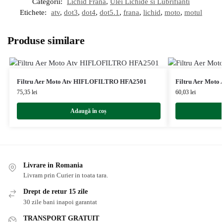
Categorii:
Lichid Frana
,
Ulei Lichide si Lubrifianti
Etichete:
atv
,
dot3
,
dot4
,
dot5.1
,
frana
,
lichid
,
moto
,
motul
Produse similare
Filtru Aer Moto Atv HIFLOFILTRO HFA2501
Filtru Aer Mot
75,35
lei
60,03
lei
Adaugă în coș
Livrare in Romania
Livram prin Curier in toata tara.
Drept de retur 15 zile
30 zile bani inapoi garantat
TRANSPORT GRATUIT