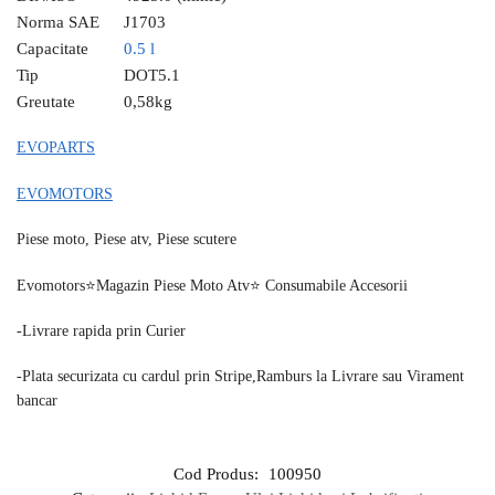
Norma SAE
J1703
Capacitate
0.5 l
Tip
DOT5.1
Greutate
0,58
kg
EVOPARTS
EVOMOTORS
Piese moto, Piese atv, Piese scutere
Evomotors⭐️Magazin Piese Moto Atv⭐️ Consumabile Accesorii
-Livrare rapida prin Curier
-Plata securizata cu cardul prin Stripe,Ramburs la Livrare sau Virament
bancar
Cod Produs:
100950