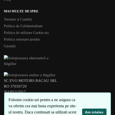
MAI MULTE DESPRE
Termeni si Conditii
Politica de Cofidentialitate
Politica de utilizare Cookie-uri
Politica returnare produs
Garanții
SC EVO MOTORS BACAU SRL
RO 37650720
J04/853/2017
BACAU – ROMANIA
Folosim cookie-uri pentru a ne asigura ca
va oferim cea mai buna experienta pe site-
© xEVO 2023
ul nostru. Daca continuati sa utilizati acest
Am inteles
Created by
4SEO