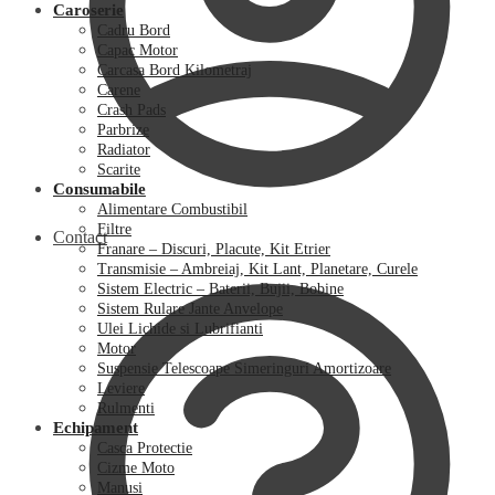
Caroserie
Cadru Bord
Capac Motor
Carcasa Bord Kilometraj
Carene
Crash Pads
Parbrize
Radiator
Scarite
Consumabile
Alimentare Combustibil
Filtre
Contact
Franare – Discuri, Placute, Kit Etrier
Transmisie – Ambreiaj, Kit Lant, Planetare, Curele
Sistem Electric – Baterii, Bujii, Bobine
Sistem Rulare Jante Anvelope
Ulei Lichide si Lubrifianti
Motor
Suspensie Telescoape Simeringuri Amortizoare
Leviere
Rulmenti
Echipament
Casca Protectie
Cizme Moto
Manusi