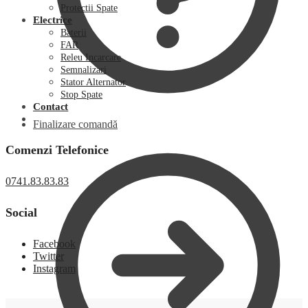
Protectii Spate
Electrice
Baterii
FAR
Releu Incarcare
Semnalizari
Stator Alternator
Stop Spate
Contact
Finalizare comandă
Comenzi Telefonice
0741.83.83.83
Social
Facebook
Twitter
Instagram
0,00
lei
0