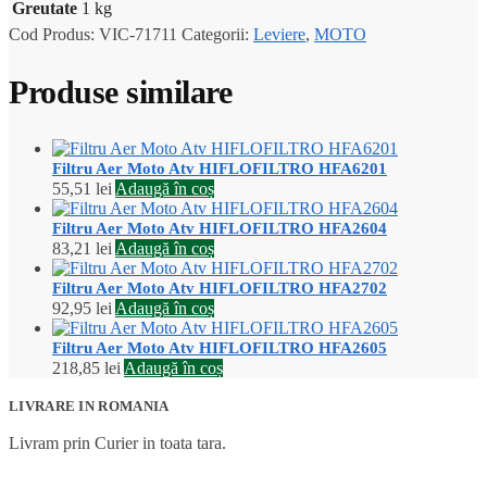
Greutate
1 kg
Cod Produs:
VIC-71711
Categorii:
Leviere
,
MOTO
Produse similare
Filtru Aer Moto Atv HIFLOFILTRO HFA6201
55,51
lei
Adaugă în coș
Filtru Aer Moto Atv HIFLOFILTRO HFA2604
83,21
lei
Adaugă în coș
Filtru Aer Moto Atv HIFLOFILTRO HFA2702
92,95
lei
Adaugă în coș
Filtru Aer Moto Atv HIFLOFILTRO HFA2605
218,85
lei
Adaugă în coș
LIVRARE IN ROMANIA
Livram prin Curier in toata tara.