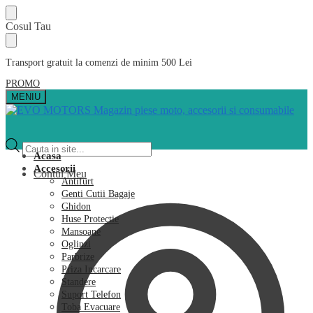
Skip
Skip
Cosul Tau
to
to
navigation
content
Transport gratuit la comenzi de minim 500 Lei
PROMO
MENIU
Products
search
Acasa
Accesorii
Contul Meu
Antifurt
Genti Cutii Bagaje
Ghidon
Huse Protectie
Mansoane
Oglinzi
Parbrize
Priza Incarcare
Standere
Suport Telefon
Toba Evacuare