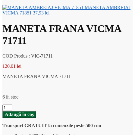
MANETA AMBREIAJ
VICMA 71851
37,93
lei
MANETA FRANA VICMA
71711
COD Produs : VIC-71711
120,01
lei
MANETA FRANA VICMA 71711
6 în stoc
Cantitate
MANETA
Adaugă în coș
FRANA
VICMA
Transport GRATUIT la comenzile peste 500 ron
71711