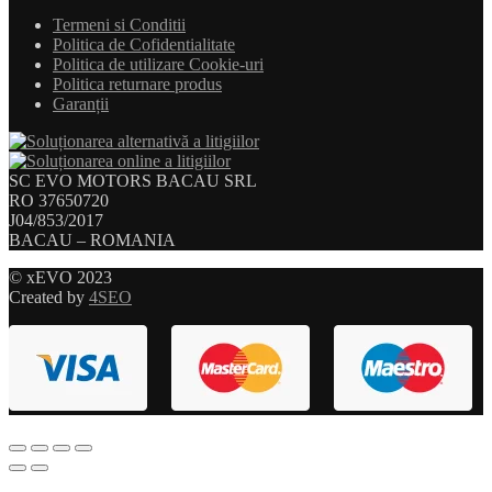
Termeni si Conditii
Politica de Cofidentialitate
Politica de utilizare Cookie-uri
Politica returnare produs
Garanții
SC EVO MOTORS BACAU SRL
RO 37650720
J04/853/2017
BACAU – ROMANIA
© xEVO 2023
Created by
4SEO