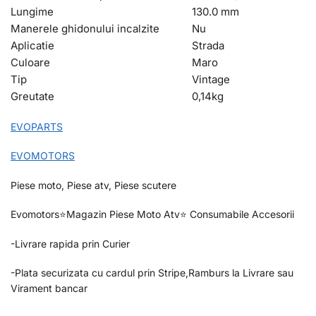
Lungime
130.0 mm
Manerele ghidonului incalzite
Nu
Aplicatie
Strada
Culoare
Maro
Tip
Vintage
Greutate
0,14
kg
EVOPARTS
EVOMOTORS
Piese moto, Piese atv, Piese scutere
Evomotors⭐️Magazin Piese Moto Atv⭐️ Consumabile Accesorii
-Livrare rapida prin Curier
-Plata securizata cu cardul prin Stripe,Ramburs la Livrare sau
Virament bancar