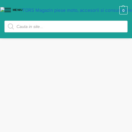
MENIU
0