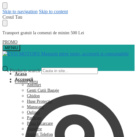
Skip to navigation
Skip to content
Cosul Tau
Transport gratuit la comenzi de minim 500 Lei
PROMO
MENIU
Products search
Acasa
Accesorii
Contul Meu
Antifurt
Genti Cutii Bagaje
Ghidon
Huse Protectie
Mansoane
Oglinzi
Parbrize
Priza Incarcare
Standere
Suport Telefon