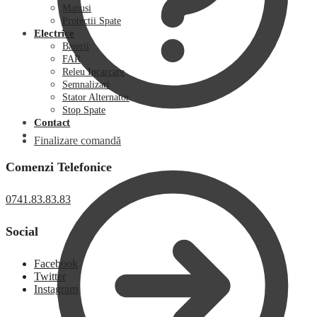
Manusi
Protectii Spate
Electrice
Baterii
FAR
Releu Incarcare
Semnalizari
Stator Alternator
Stop Spate
Contact
Finalizare comandă
Comenzi Telefonice
0741.83.83.83
Social
Facebook
Twitter
Instagram
0,00
lei
0