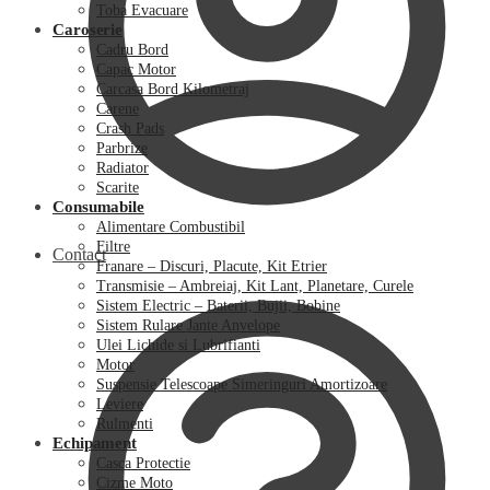
Toba Evacuare
Caroserie
Cadru Bord
Capac Motor
Carcasa Bord Kilometraj
Carene
Crash Pads
Parbrize
Radiator
Scarite
Consumabile
Alimentare Combustibil
Filtre
Contact
Franare – Discuri, Placute, Kit Etrier
Transmisie – Ambreiaj, Kit Lant, Planetare, Curele
Sistem Electric – Baterii, Bujii, Bobine
Sistem Rulare Jante Anvelope
Ulei Lichide si Lubrifianti
Motor
Suspensie Telescoape Simeringuri Amortizoare
Leviere
Rulmenti
Echipament
Casca Protectie
Cizme Moto