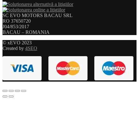
SC EVO MOTORS BACAU SRL
RO 37650720
J04/853/2017
BACAU – ROMANIA
© xEVO 2023
Created by
4SEO