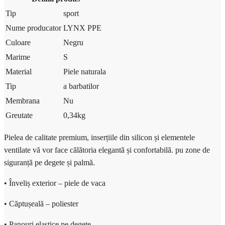
Tip
sport
Nume producator
LYNX PPE
Culoare
Negru
Marime
S
Material
Piele naturala
Tip
a barbatilor
Membrana
Nu
Greutate
0,34
kg
Pielea de calitate premium, inserțiile din silicon și elementele
ventilate vă vor face călătoria elegantă și confortabilă. pu zone de
siguranță pe degete și palmă.
• Înveliș exterior – piele de vaca
• Căptușeală – poliester
• Panouri elastice pe degete