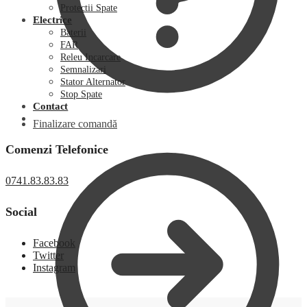
Protectii Spate
Electrice
Baterii
FAR
Releu Incarcare
Semnalizari
Stator Alternator
Stop Spate
Contact
Finalizare comandă
Comenzi Telefonice
0741.83.83.83
Social
Facebook
Twitter
Instagram
0,00
lei
0