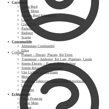
Caroserie
Cadru Bord
Capac Motor
Carcasa Bord Kilometraj
Carene
Crash Pads
Parbrize
Radiator
Scarite
Consumabile
Alimentare Combustibil
Filtre
Contact
Franare – Discuri, Placute, Kit Etrier
Transmisie – Ambreiaj, Kit Lant, Planetare, Curele
Sistem Electric – Baterii, Bujii, Bobine
Sistem Rulare Jante Anvelope
Ulei Lichide si Lubrifianti
Motor
Suspensie Telescoape Simeringuri Amortizoare
Leviere
Rulmenti
Echipament
Casca Protectie
Cizme Moto
Manusi