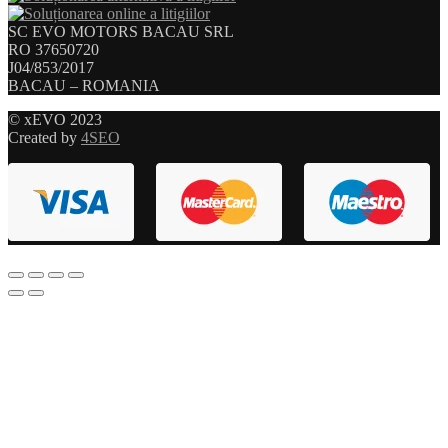
SC EVO MOTORS BACAU SRL
RO 37650720
J04/853/2017
BACAU – ROMANIA
© xEVO 2023
Created by
4SEO