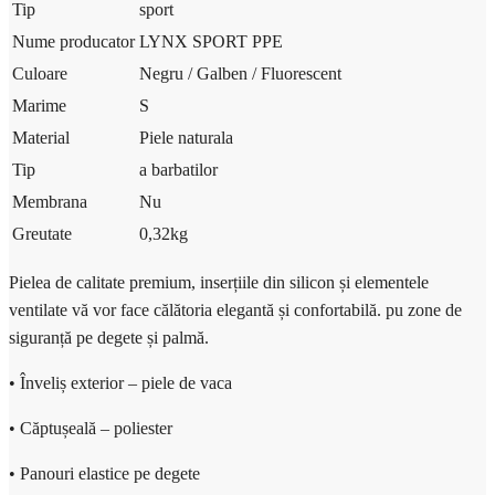
Tip
sport
Nume producator
LYNX SPORT PPE
Culoare
Negru /
Galben /
Fluorescent
Marime
S
Material
Piele naturala
Tip
a barbatilor
Membrana
Nu
Greutate
0,32
kg
Pielea de calitate premium, inserțiile din silicon și elementele
ventilate vă vor face călătoria elegantă și confortabilă. pu zone de
siguranță pe degete și palmă.
• Înveliș exterior – piele de vaca
• Căptușeală – poliester
• Panouri elastice pe degete