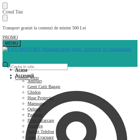
Skip
Skip
Cosul Tau
to
to
navigation
content
Transport gratuit la comenzi de minim 500 Lei
PROMO
MENIU
Products
search
Acasa
Accesorii
Contul Meu
Antifurt
Genti Cutii Bagaje
Ghidon
Huse Protectie
Mansoane
Oglinzi
Parbrize
Priza Incarcare
Standere
Suport Telefon
Toba Evacuare