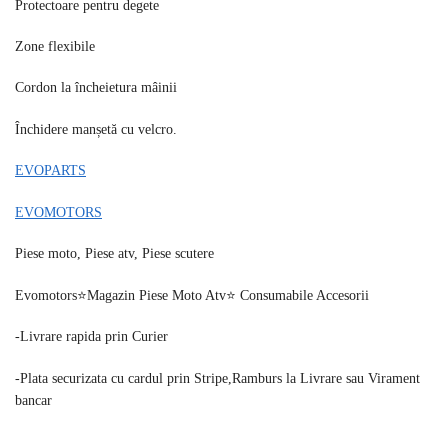
Protectoare pentru degete
Zone flexibile
Cordon la încheietura mâinii
Închidere manșetă cu velcro.
EVOPARTS
EVOMOTORS
Piese moto, Piese atv, Piese scutere
Evomotors⭐️Magazin Piese Moto Atv⭐️ Consumabile Accesorii
-Livrare rapida prin Curier
-Plata securizata cu cardul prin Stripe,Ramburs la Livrare sau Virament
bancar