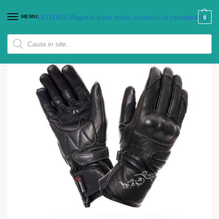
MENIU
0