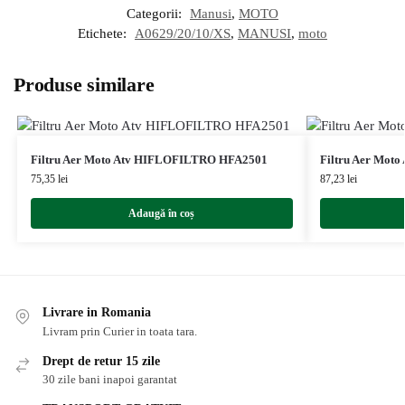
Categorii:
Manusi
,
MOTO
Etichete:
A0629/20/10/XS
,
MANUSI
,
moto
Produse similare
Filtru Aer Moto Atv HIFLOFILTRO HFA2501
Filtru Aer Mot
75,35
lei
87,23
lei
Adaugă în coș
Livrare in Romania
Livram prin Curier in toata tara.
Drept de retur 15 zile
30 zile bani inapoi garantat