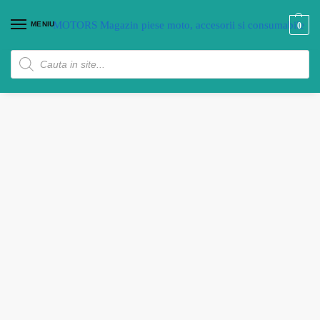
MENIU
0