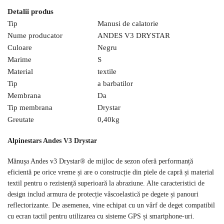
Detalii produs
Tip
Manusi de calatorie
Nume producator
ANDES V3 DRYSTAR
Culoare
Negru
Marime
S
Material
textile
Tip
a barbatilor
Membrana
Da
Tip membrana
Drystar
Greutate
0,40
kg
Alpinestars Andes V3 Drystar
Mănușa Andes v3 Drystar® de mijloc de sezon oferă performanță
eficientă pe orice vreme și are o construcție din piele de capră și material
textil pentru o rezistență superioară la abraziune. Alte caracteristici de
design includ armura de protecție vâscoelastică pe degete și panouri
reflectorizante. De asemenea, vine echipat cu un vârf de deget compatibil
cu ecran tactil pentru utilizarea cu sisteme GPS și smartphone-uri.