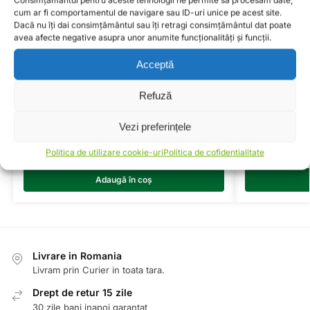
Consimțământul pentru aceste tehnologii ne permite să procesăm date,
Cod Produs:
VCC-322
cum ar fi comportamentul de navigare sau ID-uri unice pe acest site.
Dacă nu îți dai consimțământul sau îți retragi consimțământul dat poate
Categorii:
Membrana Carburator
,
MOTO
avea afecte negative asupra unor anumite funcționalități și funcții.
Etichete:
CARBURATOR
,
membrana
,
moto
,
VCC-322
Acceptă
Produse similare
Refuză
Vezi preferințele
Filtru Aer Moto Atv HIFLOFILTRO HFA2704
Filtru Aer Mo
Politica de utilizare cookie-uri
Politica de cofidentialitate
101,98
lei
132,18
lei
Adaugă în coș
Livrare in Romania
Livram prin Curier in toata tara.
Drept de retur 15 zile
30 zile bani inapoi garantat