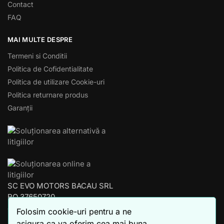
Contact
FAQ
MAI MULTE DESPRE
Termeni si Conditii
Politica de Cofidentialitate
Politica de utilizare Cookie-uri
Politica returnare produs
Garanții
SC EVO MOTORS BACAU SRL
RO 37650720
J04/853/2017
Folosim cookie-uri pentru a ne
BACAU – ROMANIA
asigura ca va oferim cea mai buna