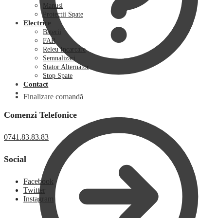
Manusi
Protectii Spate
Electrice
Baterii
FAR
Releu Incarcare
Semnalizari
Stator Alternator
Stop Spate
Contact
Finalizare comandă
Comenzi Telefonice
0741.83.83.83
Social
Facebook
Twitter
Instagram
0,00
lei
0