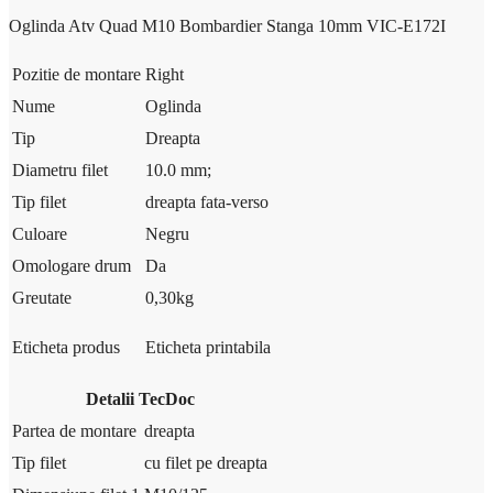
Oglinda Atv Quad M10 Bombardier Stanga 10mm VIC-E172I
Pozitie de montare
Right
Nume
Oglinda
Tip
Dreapta
Diametru filet
10.0 mm;
Tip filet
dreapta fata-verso
Culoare
Negru
Omologare drum
Da
Greutate
0,30
kg
Eticheta produs
Eticheta printabila
Detalii TecDoc
Partea de montare
dreapta
Tip filet
cu filet pe dreapta