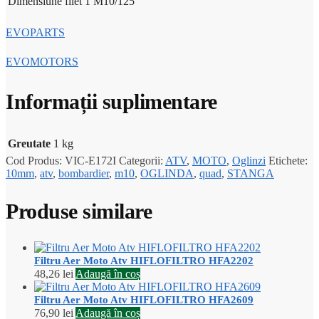
Dimensiune filet 1
M10/125
EVOPARTS
EVOMOTORS
Informații suplimentare
Greutate
1 kg
Cod Produs:
VIC-E172I
Categorii:
ATV
,
MOTO
,
Oglinzi
Etichete:
10mm
,
atv
,
bombardier
,
m10
,
OGLINDA
,
quad
,
STANGA
Produse similare
Filtru Aer Moto Atv HIFLOFILTRO HFA2202
48,26
lei
Adaugă în coș
Filtru Aer Moto Atv HIFLOFILTRO HFA2609
76,90
lei
Adaugă în coș