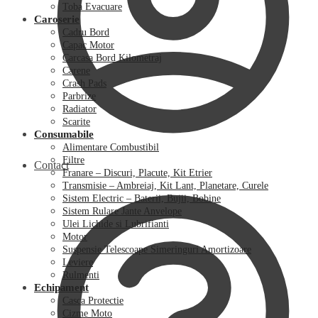
Toba Evacuare
Caroserie
Cadru Bord
Capac Motor
Carcasa Bord Kilometraj
Carene
Crash Pads
Parbrize
Radiator
Scarite
Consumabile
Alimentare Combustibil
Filtre
Contact
Franare – Discuri, Placute, Kit Etrier
Transmisie – Ambreiaj, Kit Lant, Planetare, Curele
Sistem Electric – Baterii, Bujii, Bobine
Sistem Rulare Jante Anvelope
Ulei Lichide si Lubrifianti
Motor
Suspensie Telescoape Simeringuri Amortizoare
Leviere
Rulmenti
Echipament
Casca Protectie
Cizme Moto