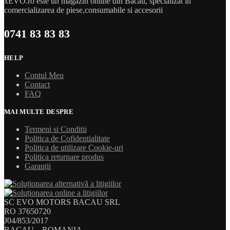
xEVO.ro este un magazin online din Bacau, specializat in
comercializarea de piese,consumabile si accesorii
0741 83 83 83
HELP
Contul Meu
Contact
FAQ
MAI MULTE DESPRE
Termeni si Conditii
Politica de Cofidentialitate
Politica de utilizare Cookie-uri
Politica returnare produs
Garanții
SC EVO MOTORS BACAU SRL
RO 37650720
J04/853/2017
BACAU – ROMANIA