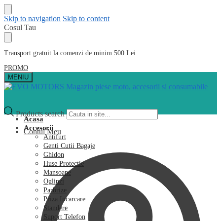
Skip to navigation
Skip to content
Cosul Tau
Transport gratuit la comenzi de minim 500 Lei
PROMO
MENIU
Products search
Acasa
Accesorii
Contul Meu
Antifurt
Genti Cutii Bagaje
Ghidon
Huse Protectie
Mansoane
Oglinzi
Parbrize
Priza Incarcare
Standere
Suport Telefon