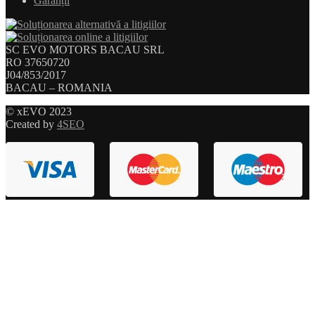
Garanții
SC EVO MOTORS BACAU SRL
RO 37650720
J04/853/2017
BACAU – ROMANIA
© xEVO 2023
Created by
4SEO