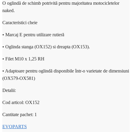
O oglindă de schimb potrivită pentru majoritatea motocicletelor
naked.
Caracteristici cheie
• Marcaj E pentru utilizare rutieră
• Oglinda stanga (OX152) si dreapta (OX153).
• Filet M10 x 1,25 RH
• Adaptoare pentru oglindă disponibile într-o varietate de dimensiuni
(OX579-OX581)
Detalii:
Cod articol: OX152
Cantitate pachet: 1
EVOPARTS