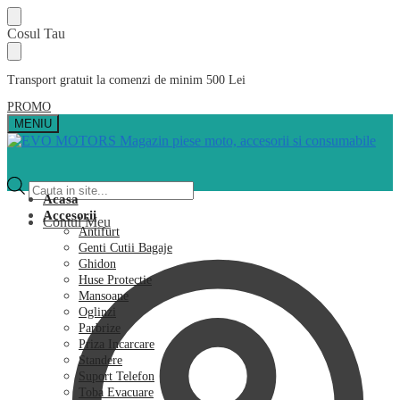
Skip
Skip
Cosul Tau
to
to
navigation
content
Transport gratuit la comenzi de minim 500 Lei
PROMO
MENIU
Products
search
Acasa
Accesorii
Contul Meu
Antifurt
Genti Cutii Bagaje
Ghidon
Huse Protectie
Mansoane
Oglinzi
Parbrize
Priza Incarcare
Standere
Suport Telefon
Toba Evacuare