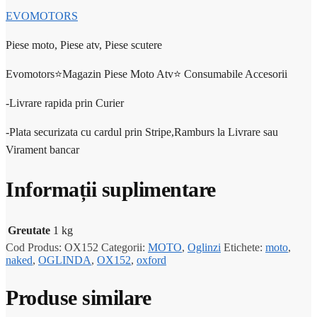
EVOMOTORS
Piese moto, Piese atv, Piese scutere
Evomotors⭐️Magazin Piese Moto Atv⭐️ Consumabile Accesorii
-Livrare rapida prin Curier
-Plata securizata cu cardul prin Stripe,Ramburs la Livrare sau
Virament bancar
Informații suplimentare
Greutate
1 kg
Cod Produs:
OX152
Categorii:
MOTO
,
Oglinzi
Etichete:
moto
,
naked
,
OGLINDA
,
OX152
,
oxford
Produse similare