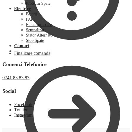
Protectii Spate
Electrice
Baterii
FAR
Releu Incarcare
Semnalizari
Stator Alternator
Stop Spate
Contact
Finalizare comandă
Comenzi Telefonice
0741.83.83.83
Social
Facebook
Twitter
Instagram
0,00
lei
0