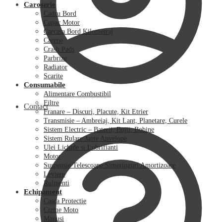
Caroserie
Cadru Bord
Capac Motor
Carcasa Bord Kilometraj
Carene
Crash Pads
Parbrize
Radiator
Scarite
Consumabile
Alimentare Combustibil
Filtre
Contact
Franare – Discuri, Placute, Kit Etrier
Transmisie – Ambreiaj, Kit Lant, Planetare, Curele
Sistem Electric – Baterii, Bujii, Bobine
Sistem Rulare Jante Anvelope
Ulei Lichide si Lubrifianti
Motor
Suspensie Telescoape Simeringuri Amortizoare
Leviere
Rulmenti
Echipament
Casca Protectie
Cizme Moto
Manusi