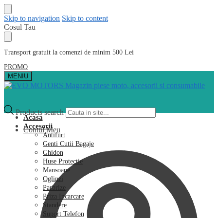
Skip to navigation
Skip to content
Cosul Tau
Transport gratuit la comenzi de minim 500 Lei
PROMO
MENIU
Products search
Acasa
Accesorii
Contul Meu
Antifurt
Genti Cutii Bagaje
Ghidon
Huse Protectie
Mansoane
Oglinzi
Parbrize
Priza Incarcare
Standere
Suport Telefon