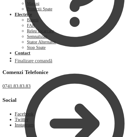
Manusi
Protectii Spate
Electrice
Baterii
FAR
Releu Incarcare
Semnalizari
Stator Alternator
Stop Spate
Contact
Finalizare comandă
Comenzi Telefonice
0741.83.83.83
Social
Facebook
Twitter
Instagram
0,00
lei
0