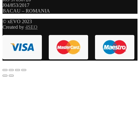
J04/853/2017
BACAU – ROMANIA
© xEVO 2023
Created by
4SEO