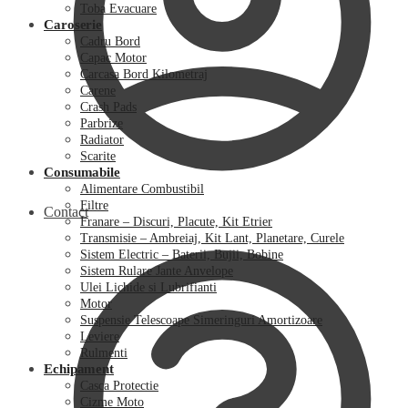
Toba Evacuare
Caroserie
Cadru Bord
Capac Motor
Carcasa Bord Kilometraj
Carene
Crash Pads
Parbrize
Radiator
Scarite
Consumabile
Alimentare Combustibil
Filtre
Contact
Franare – Discuri, Placute, Kit Etrier
Transmisie – Ambreiaj, Kit Lant, Planetare, Curele
Sistem Electric – Baterii, Bujii, Bobine
Sistem Rulare Jante Anvelope
Ulei Lichide si Lubrifianti
Motor
Suspensie Telescoape Simeringuri Amortizoare
Leviere
Rulmenti
Echipament
Casca Protectie
Cizme Moto