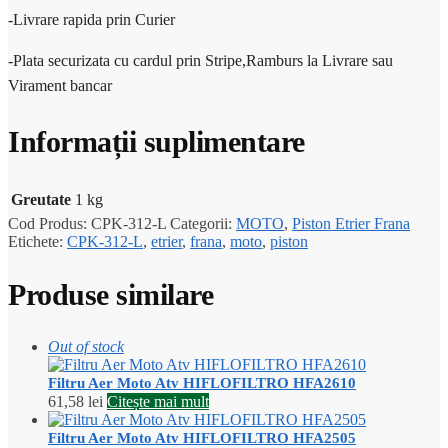
-Livrare rapida prin Curier
-Plata securizata cu cardul prin Stripe,Ramburs la Livrare sau
Virament bancar
Informații suplimentare
Greutate
1 kg
Cod Produs:
CPK-312-L
Categorii:
MOTO
,
Piston Etrier Frana
Etichete:
CPK-312-L
,
etrier
,
frana
,
moto
,
piston
Produse similare
Out of stock
Filtru Aer Moto Atv HIFLOFILTRO HFA2610
61,58
lei
Citește mai mult
Filtru Aer Moto Atv HIFLOFILTRO HFA2505