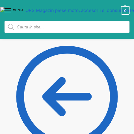
MENIU
0