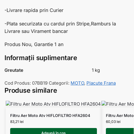
-Livrare rapida prin Curier
-Plata securizata cu cardul prin Stripe,Ramburs la
Livrare sau Virament bancar
Produs Nou, Garantie 1 an
Informații suplimentare
Greutate
1 kg
Cod Produs:
07BB19
Categorii:
MOTO
,
Placute Frana
Produse similare
Filtru Aer Moto Atv HIFLOFILTRO HFA2604
Filtru Aer Mo
83,21
lei
60,03
lei
Adaugă în coș