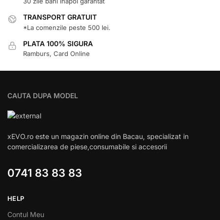
30 zile bani inapoi garantat
TRANSPORT GRATUIT
*La comenzile peste 500 lei.
PLATA 100% SIGURA
Ramburs, Card Online
CAUTA DUPA MODEL
xEVO.ro este un magazin online din Bacau, specializat in
comercializarea de piese,consumabile si accesorii
0741 83 83 83
HELP
Contul Meu