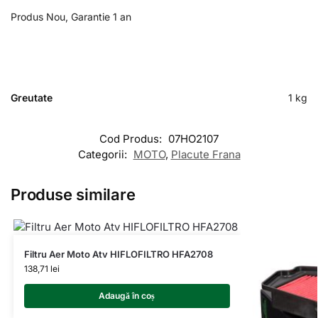
Produs Nou, Garantie 1 an
Greutate
1 kg
Cod Produs:
07HO2107
Categorii:
MOTO
,
Placute Frana
Produse similare
Filtru Aer Moto Atv HIFLOFILTRO HFA2708
138,71
lei
Adaugă în coș