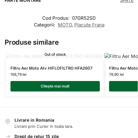
PARTE MONTARE
SPATE
Cod Produs:
07GR52SD
Categorii:
MOTO
,
Placute Frana
Produse similare
Out of stock
Filtru Aer Moto Atv HIFLOFILTRO HFA2607
Filtru Aer Mo
156,79
lei
76,90
lei
Citește mai mult
Livrare in Romania
Livram prin Curier in toata tara.
Drept de retur 15 zile