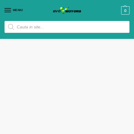
MENIU
0