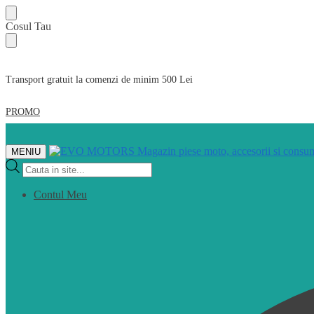
Skip
Skip
Cosul Tau
to
to
navigation
content
Transport gratuit la comenzi de minim 500 Lei
PROMO
MENIU
Products
search
Contul Meu