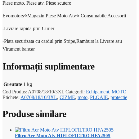
Piese moto, Piese atv, Piese scutere
Evomotors⭐️Magazin Piese Moto Atv⭐️ Consumabile Accesorii
-Livrare rapida prin Curier
-Plata securizata cu cardul prin Stripe,Ramburs la Livrare sau
Virament bancar
Informații suplimentare
Greutate
1 kg
Cod Produs:
A0708/18/10/3XL
Categorii:
Echipament
,
MOTO
Etichete:
A0708/18/10/3XL
,
CIZME
,
moto
,
PLOAIE
,
protectie
Produse similare
Filtru Aer Moto Atv HIFLOFILTRO HFA2505