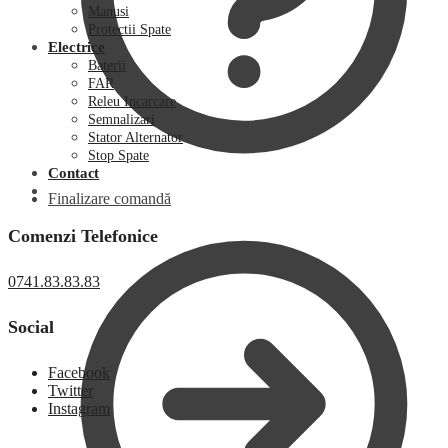
Manusi
Protectii Spate
Electrice
Baterii
FAR
Releu Incarcare
Semnalizari
Stator Alternator
Stop Spate
Contact
Finalizare comandă
Comenzi Telefonice
0741.83.83.83
Social
Facebook
Twitter
Instagram
0,00
lei
0