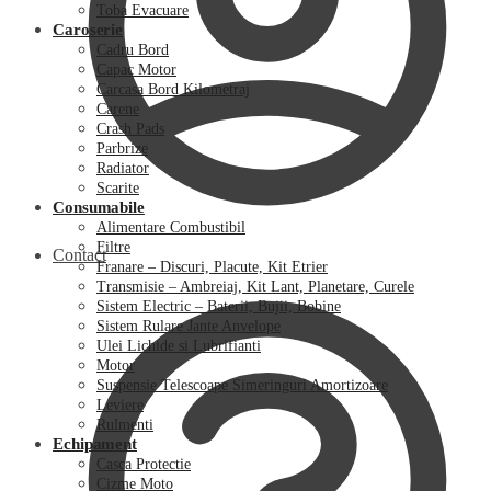
Toba Evacuare
Caroserie
Cadru Bord
Capac Motor
Carcasa Bord Kilometraj
Carene
Crash Pads
Parbrize
Radiator
Scarite
Consumabile
Alimentare Combustibil
Filtre
Contact
Franare – Discuri, Placute, Kit Etrier
Transmisie – Ambreiaj, Kit Lant, Planetare, Curele
Sistem Electric – Baterii, Bujii, Bobine
Sistem Rulare Jante Anvelope
Ulei Lichide si Lubrifianti
Motor
Suspensie Telescoape Simeringuri Amortizoare
Leviere
Rulmenti
Echipament
Casca Protectie
Cizme Moto