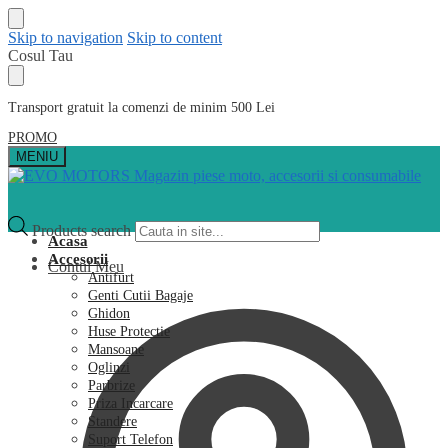
Skip to navigation
Skip to content
Cosul Tau
Transport gratuit la comenzi de minim 500 Lei
PROMO
MENIU
Products search
Acasa
Accesorii
Contul Meu
Antifurt
Genti Cutii Bagaje
Ghidon
Huse Protectie
Mansoane
Oglinzi
Parbrize
Priza Incarcare
Standere
Suport Telefon