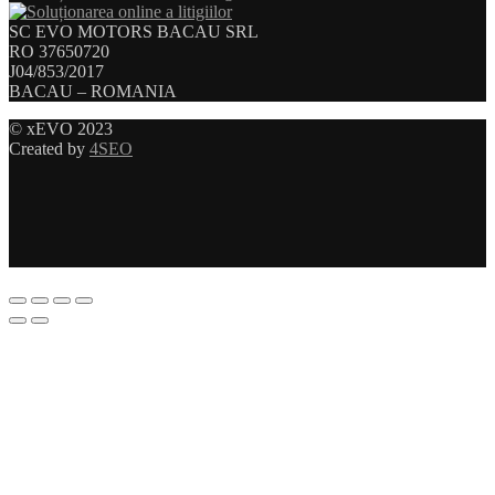
SC EVO MOTORS BACAU SRL
RO 37650720
J04/853/2017
BACAU – ROMANIA
© xEVO 2023
Created by
4SEO