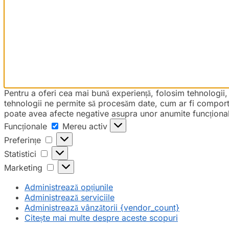
Pentru a oferi cea mai bună experiență, folosim tehnologii,
tehnologii ne permite să procesăm date, cum ar fi comporta
poate avea afecte negative asupra unor anumite funcționalită
Funcționale
Funcționale
Mereu activ
Preferințe
Preferințe
Statistici
Statistici
Marketing
Marketing
Administrează opțiunile
Administrează serviciile
Administrează vânzătorii {vendor_count}
Citește mai multe despre aceste scopuri