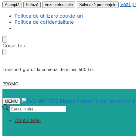
Vezi pr
Acceptă
Refuză
Vezi preferințele
Salvează preferințele
Politica de utilizare cookie-uri
Politica de cofidentialitate
Skip
Skip
Cosul Tau
to
to
navigation
content
Transport gratuit la comenzi de minim 500 Lei
PROMO
MENIU
Products
search
Contul Meu