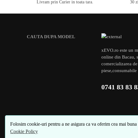
Livram prin Curier in toata tara.
30 z
CAUTA DUPA MODEL
xEVO.ro este un m
online din Bacau, s
comercializarea de
piese,consumabile 
0741 83 83 8
Folosim cookie-uri pentru a ne asigura ca va oferim cea mai buna ex
© xEVO 2023
Cookie Policy
Created by
4SEO