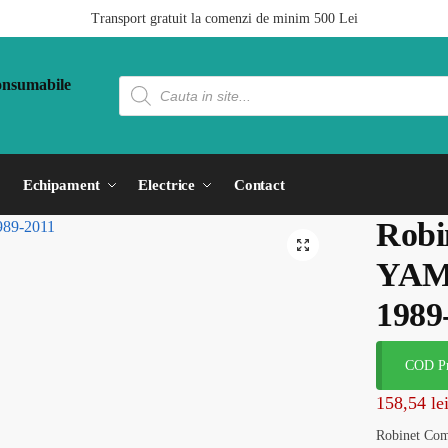
Transport gratuit la comenzi de minim 500 Lei
Echipament
Electrice
Contact
Robi
YAM
1989
COD Pr
158,54
le
Robinet Co