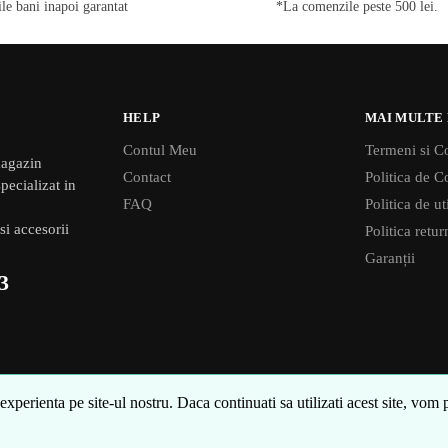
ile bani inapoi garantat
*La comenzile peste 500 lei.
HELP
MAI MULTE
Contul Meu
Termeni si Co
agazin
Contact
Politica de Co
pecializat in
FAQ
Politica de u
si accesorii
Politica retu
Garanții
3
perienta pe site-ul nostru. Daca continuati sa utilizati acest site, vom