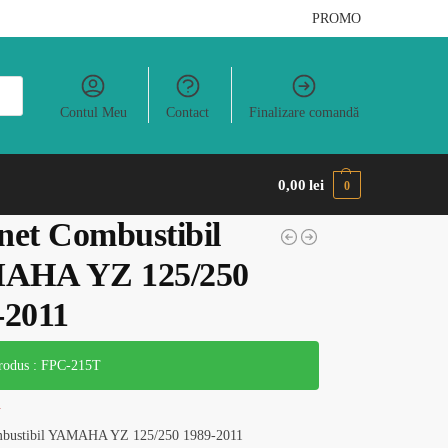
PROMO
Contul Meu
Contact
Finalizare comandă
0,00
lei
0
net Combustibil
AHA YZ 125/250
-2011
odus : FPC-215T
i
mbustibil YAMAHA YZ 125/250 1989-2011