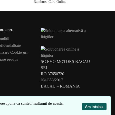
Ramburs, Card Online
 DESPRE
nditii
fidentialitate
tilizare Cookie-uri
rnare produs
SC EVO MOTORS BACAU
SRL
RO 37650720
J04/853/2017
BACAU – ROMANIA
 presupune ca sunteti multumit de acesta.
Am inteles