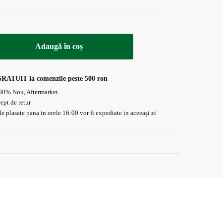
Adaugă în coș
GRATUIT la comenzile peste 500 ron
00% Nou, Aftermarket.
rept de retur
 plasate pana in orele 16:00 vor fi expediate in aceeași zi
Plata On