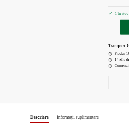
1 în stoc
Transport 
Produs 1
14 zile d
Comenzile
Descriere
Informații suplimentare