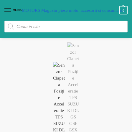
MENIU
0