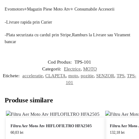
Evomotors⭐️Magazin Piese Moto Atv⭐️ Consumabile Accesorii
-Livrare rapida prin Curier
-Plata securizata cu cardul prin Stripe,Ramburs la Livrare sau Virament
bancar
Cod Produs:
TPS-101
Categorii:
Electrice
,
MOTO
Etichete:
acceleratie
,
CLAPETA
,
moto
,
pozitie
,
SENZOR
,
TPS
,
TPS-
101
Produse similare
Filtru Aer Moto Atv HIFLOFILTRO HFA2505
Filtru Aer Mot
60,03
lei
132,18
lei