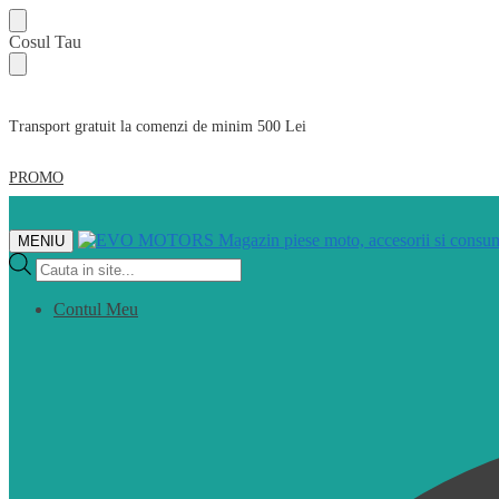
Skip
Skip
Cosul Tau
to
to
navigation
content
Transport gratuit la comenzi de minim 500 Lei
PROMO
MENIU
Products
search
Contul Meu