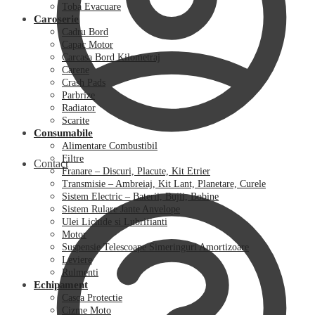
Toba Evacuare
Caroserie
Cadru Bord
Capac Motor
Carcasa Bord Kilometraj
Carene
Crash Pads
Parbrize
Radiator
Scarite
Consumabile
Alimentare Combustibil
Filtre
Contact
Franare – Discuri, Placute, Kit Etrier
Transmisie – Ambreiaj, Kit Lant, Planetare, Curele
Sistem Electric – Baterii, Bujii, Bobine
Sistem Rulare Jante Anvelope
Ulei Lichide si Lubrifianti
Motor
Suspensie Telescoape Simeringuri Amortizoare
Leviere
Rulmenti
Echipament
Casca Protectie
Cizme Moto