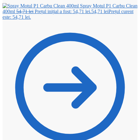
Spray Motul P1 Carbu Clean
400ml
54,71
lei
Prețul inițial a fost: 54,71 lei.
54,71
lei
Prețul curent
este: 54,71 lei.