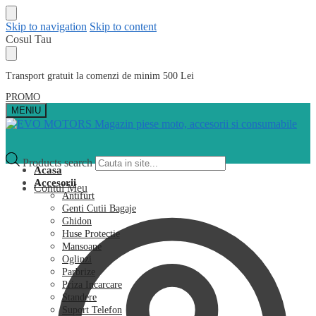
Skip to navigation
Skip to content
Cosul Tau
Transport gratuit la comenzi de minim 500 Lei
PROMO
MENIU
Products search
Acasa
Accesorii
Contul Meu
Antifurt
Genti Cutii Bagaje
Ghidon
Huse Protectie
Mansoane
Oglinzi
Parbrize
Priza Incarcare
Standere
Suport Telefon