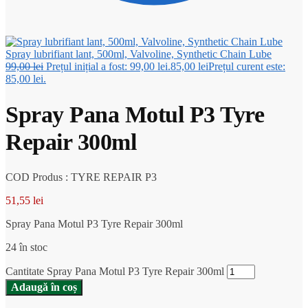
Spray lubrifiant lant, 500ml, Valvoline, Synthetic Chain Lube
99,00
lei
Prețul inițial a fost: 99,00 lei.
85,00
lei
Prețul curent este:
85,00 lei.
Spray Pana Motul P3 Tyre
Repair 300ml
COD Produs : TYRE REPAIR P3
51,55
lei
Spray Pana Motul P3 Tyre Repair 300ml
24 în stoc
Cantitate Spray Pana Motul P3 Tyre Repair 300ml
Adaugă în coș