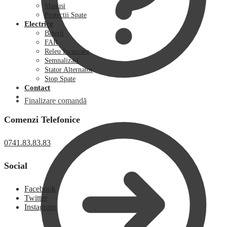
Manusi
Protectii Spate
Electrice
Baterii
FAR
Releu Incarcare
Semnalizari
Stator Alternator
Stop Spate
Contact
Finalizare comandă
Comenzi Telefonice
0741.83.83.83
Social
Facebook
Twitter
Instagram
0,00
lei
0