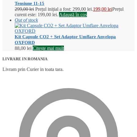
Tensiune 11-15
299,00
lei
Prețul inițial a fost: 299,00 lei.
199,00
lei
Prețul
curent este: 199,00 lei.
Adaugă în coș
Out of stock
Kit Capsule CO2 + Set Adaptor Umflare Anvelopa
OXFORD
88,00
lei
Citește mai mult
LIVRARE IN ROMANIA
Livram prin Curier in toata tara.