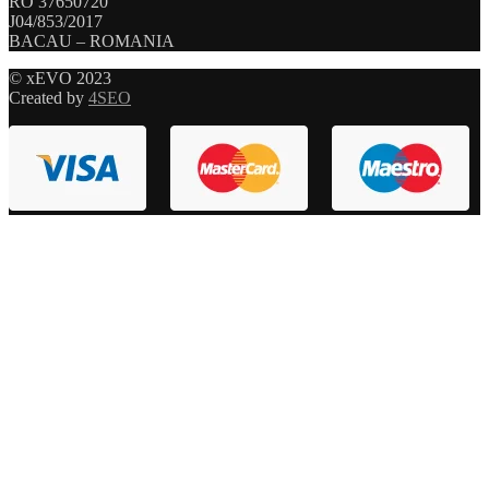
RO 37650720
J04/853/2017
BACAU – ROMANIA
© xEVO 2023
Created by
4SEO