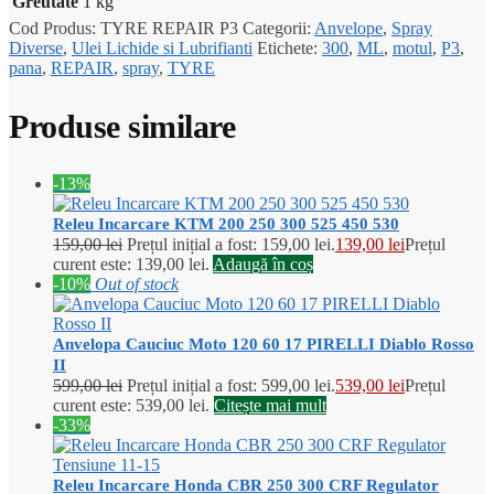
Greutate
1 kg
Cod Produs:
TYRE REPAIR P3
Categorii:
Anvelope
,
Spray
Diverse
,
Ulei Lichide si Lubrifianti
Etichete:
300
,
ML
,
motul
,
P3
,
pana
,
REPAIR
,
spray
,
TYRE
Produse similare
-13%
Releu Incarcare KTM 200 250 300 525 450 530
159,00
lei
Prețul inițial a fost: 159,00 lei.
139,00
lei
Prețul
curent este: 139,00 lei.
Adaugă în coș
-10%
Out of stock
Anvelopa Cauciuc Moto 120 60 17 PIRELLI Diablo Rosso
II
599,00
lei
Prețul inițial a fost: 599,00 lei.
539,00
lei
Prețul
curent este: 539,00 lei.
Citește mai mult
-33%
Releu Incarcare Honda CBR 250 300 CRF Regulator