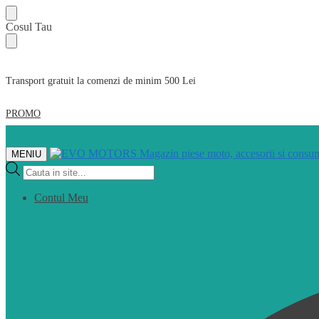
Skip
Skip
Cosul Tau
to
to
navigation
content
Transport gratuit la comenzi de minim 500 Lei
PROMO
MENIU
Products
search
Contul Meu