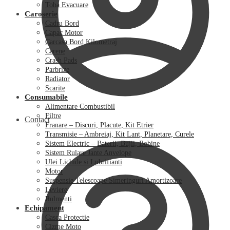
Toba Evacuare
Caroserie
Cadru Bord
Capac Motor
Carcasa Bord Kilometraj
Carene
Crash Pads
Parbrize
Radiator
Scarite
Consumabile
Alimentare Combustibil
Filtre
Contact
Franare – Discuri, Placute, Kit Etrier
Transmisie – Ambreiaj, Kit Lant, Planetare, Curele
Sistem Electric – Baterii, Bujii, Bobine
Sistem Rulare Jante Anvelope
Ulei Lichide si Lubrifianti
Motor
Suspensie Telescoape Simeringuri Amortizoare
Leviere
Rulmenti
Echipament
Casca Protectie
Cizme Moto