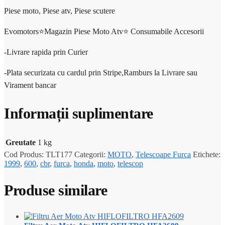
Piese moto, Piese atv, Piese scutere
Evomotors⭐️Magazin Piese Moto Atv⭐️ Consumabile Accesorii
-Livrare rapida prin Curier
-Plata securizata cu cardul prin Stripe,Ramburs la Livrare sau
Virament bancar
Informații suplimentare
Greutate
1 kg
Cod Produs:
TLT177
Categorii:
MOTO
,
Telescoape Furca
Etichete:
1999
,
600
,
cbr
,
furca
,
honda
,
moto
,
telescop
Produse similare