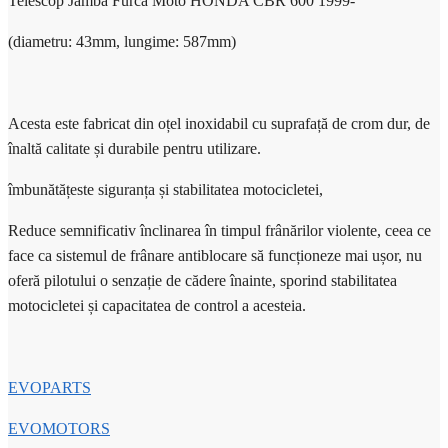
Telescop Jamba Furca Moto HONDA CBR 600 1999-
(diametru: 43mm, lungime: 587mm)
Acesta este fabricat din oțel inoxidabil cu suprafață de crom dur, de
înaltă calitate și durabile pentru utilizare.
îmbunătățeste siguranța și stabilitatea motocicletei,
Reduce semnificativ înclinarea în timpul frânărilor violente, ceea ce
face ca sistemul de frânare antiblocare să funcționeze mai ușor, nu
oferă pilotului o senzație de cădere înainte, sporind stabilitatea
motocicletei și capacitatea de control a acesteia.
EVOPARTS
EVOMOTORS