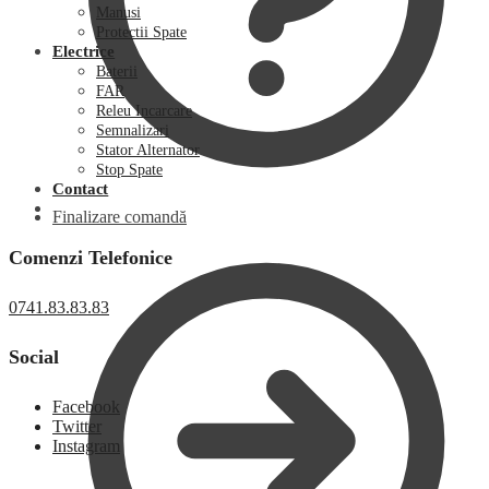
Manusi
Protectii Spate
Electrice
Baterii
FAR
Releu Incarcare
Semnalizari
Stator Alternator
Stop Spate
Contact
Finalizare comandă
Comenzi Telefonice
0741.83.83.83
Social
Facebook
Twitter
Instagram
0,00
lei
0