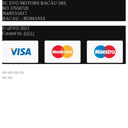
SC EVO MOTORS BACAU SRL
RO 37650720
J04/853/2017
BACAU – ROMANIA
© xEVO 2023
Created by
4SEO