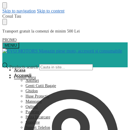
Skip to navigation
Skip to content
Cosul Tau
Transport gratuit la comenzi de minim 500 Lei
PROMO
MENIU
Products search
Acasa
Accesorii
Contul Meu
Antifurt
Genti Cutii Bagaje
Ghidon
Huse Protectie
Mansoane
Oglinzi
Parbrize
Priza Incarcare
Standere
Suport Telefon