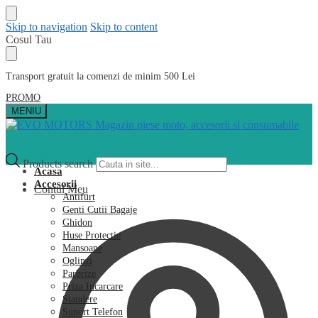
Skip to navigation
Skip to content
Cosul Tau
Transport gratuit la comenzi de minim 500 Lei
PROMO
MENIU
Products search
Acasa
Accesorii
Contul Meu
Antifurt
Genti Cutii Bagaje
Ghidon
Huse Protectie
Mansoane
Oglinzi
Parbrize
Priza Incarcare
Standere
Suport Telefon