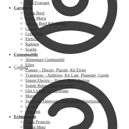
Toba Evacuare
Caroserie
Cadru Bord
Capac Motor
Carcasa Bord Kilometraj
Carene
Crash Pads
Parbrize
Radiator
Scarite
Consumabile
Alimentare Combustibil
Filtre
Contact
Franare – Discuri, Placute, Kit Etrier
Transmisie – Ambreiaj, Kit Lant, Planetare, Curele
Sistem Electric – Baterii, Bujii, Bobine
Sistem Rulare Jante Anvelope
Ulei Lichide si Lubrifianti
Motor
Suspensie Telescoape Simeringuri Amortizoare
Leviere
Rulmenti
Echipament
Casca Protectie
Cizme Moto