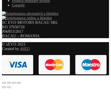
Politica returnare produs
Garanții
SC EVO MOTORS BACAU SRL
RO 37650720
J04/853/2017
BACAU – ROMANIA
© xEVO 2023
Created by
4SEO