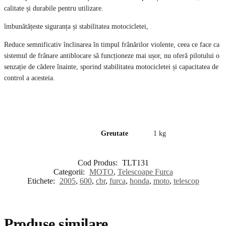
calitate și durabile pentru utilizare.
îmbunătățeste siguranța și stabilitatea motocicletei,
Reduce semnificativ înclinarea în timpul frânărilor violente, ceea ce face ca
sistemul de frânare antiblocare să funcționeze mai ușor, nu oferă pilotului o
senzație de cădere înainte, sporind stabilitatea motocicletei și capacitatea de
control a acesteia.
Greutate
1 kg
Cod Produs:
TLT131
Categorii:
MOTO
,
Telescoape Furca
Etichete:
2005
,
600
,
cbr
,
furca
,
honda
,
moto
,
telescop
Produse similare