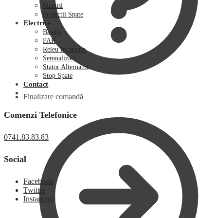
Manusi
Protectii Spate
Electrice
Baterii
FAR
Releu Incarcare
Semnalizari
Stator Alternator
Stop Spate
Contact
Finalizare comandă
Comenzi Telefonice
0741.83.83.83
Social
Facebook
Twitter
Instagram
0,00
lei
0