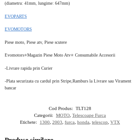
(diametru: 41mm, lungime: 647mm)
EVOPARTS
EVOMOTORS
Piese moto, Piese atv, Piese scutere
Evomotors⭐️Magazin Piese Moto Atv⭐️ Consumabile Accesorii
-Livrare rapida prin Curier
-Plata securizata cu cardul prin Stripe,Ramburs la Livrare sau Virament
bancar
Cod Produs:
TLT128
Categorii:
MOTO
,
Telescoape Furca
Etichete:
1300
,
2003
,
furca
,
honda
,
telescop
,
VTX
Produse similare