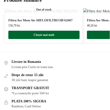
Out of stock
Filtru Aer Moto Atv HIFLOFILTRO HFA2607
Filtru Aer Mot
156,79
lei
48,26
lei
Citește mai mult
Livrare in Romania
Livram prin Curier in toata tara.
Drept de retur 15 zile
30 zile bani inapoi garantat
TRANSPORT GRATUIT
*La comenzile peste 500 lei.
PLATA 100% SIGURA
Ramburs, Card Online