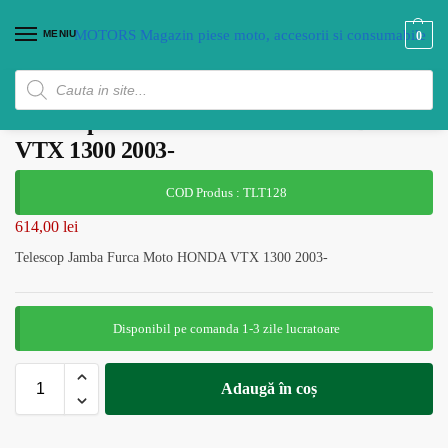
MENIU
0
Telescop Jamba Furca Moto HONDA
VTX 1300 2003-
COD Produs : TLT128
614,00
lei
Telescop Jamba Furca Moto HONDA VTX 1300 2003-
Disponibil pe comanda 1-3 zile lucratoare
Adaugă în coș