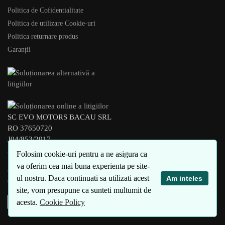
Politica de Cofidentialitate
Politica de utilizare Cookie-uri
Politica returnare produs
Garanții
SC EVO MOTORS BACAU SRL
RO 37650720
J04/853/2017
BACAU – ROMANIA
Folosim cookie-uri pentru a ne asigura ca
va oferim cea mai buna experienta pe site-
© xEVO 2023
ul nostru. Daca continuati sa utilizati acest
Am inteles
Created by
4SEO
site, vom presupune ca sunteti multumit de
acesta.
Cookie Policy