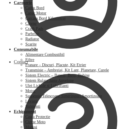
Caroserie
Cadru Bord
Capac Motor
Carcasa Bord Kilometraj
Carene
Crash Pads
Parbrize
Radiator
Scarite
Consumabile
Alimentare Combustibil
Filtre
Contact
Franare – Discuri, Placute, Kit Etrier
Transmisie – Ambreiaj, Kit Lant, Planetare, Curele
Sistem Electric – Baterii, Bujii, Bobine
Sistem Rulare Jante Anvelope
Ulei Lichide si Lubrifianti
Motor
Suspensie Telescoape Simeringuri Amortizoare
Leviere
Rulmenti
Echipament
Casca Protectie
Cizme Moto
Manusi