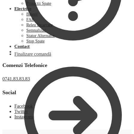
Protectii Spate
Electrice
Baterii
FAR
Releu Incarcare
Semnalizari
Stator Alternator
Stop Spate
Contact
Finalizare comandă
Comenzi Telefonice
0741.83.83.83
Social
Facebook
Twitter
Instagram
0,00
lei
0