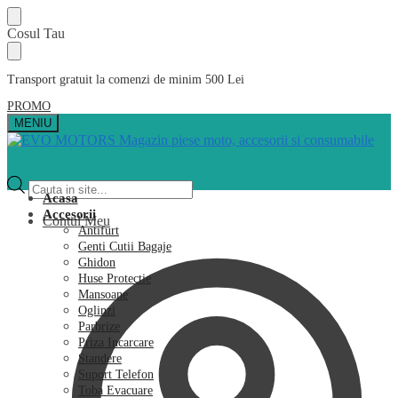
Skip
Skip
Cosul Tau
to
to
navigation
content
Transport gratuit la comenzi de minim 500 Lei
PROMO
MENIU
Products
search
Acasa
Accesorii
Contul Meu
Antifurt
Genti Cutii Bagaje
Ghidon
Huse Protectie
Mansoane
Oglinzi
Parbrize
Priza Incarcare
Standere
Suport Telefon
Toba Evacuare