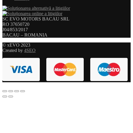
SC EVO MOTORS BACAU SRL
RO 37650720
J04/853/2017
BACAU – ROMANIA
© xEVO 2023
Created by
4SEO