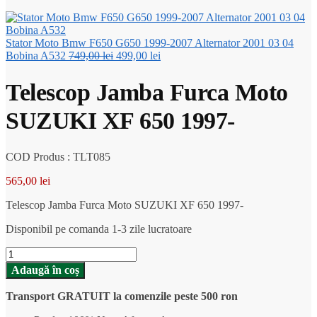
Stator Moto Bmw F650 G650 1999-2007 Alternator 2001 03 04
Prețul
Prețul
Bobina A532
749,00
lei
499,00
lei
inițial
curent
a
este:
Telescop Jamba Furca Moto
fost:
499,00 lei.
749,00 lei.
SUZUKI XF 650 1997-
COD Produs : TLT085
565,00
lei
Telescop Jamba Furca Moto SUZUKI XF 650 1997-
Disponibil pe comanda 1-3 zile lucratoare
Cantitate
Telescop
Adaugă în coș
Jamba
Furca
Transport GRATUIT la comenzile peste 500 ron
Moto
SUZUKI