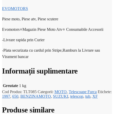
EVOMOTORS
Piese moto, Piese atv, Piese scutere
Evomotors⭐️Magazin Piese Moto Atv⭐️ Consumabile Accesorii
-Livrare rapida prin Curier
-Plata securizata cu cardul prin Stripe,Ramburs la Livrare sau
Virament bancar
Informații suplimentare
Greutate
1 kg
Cod Produs:
TLT085
Categorii:
MOTO
,
Telescoape Furca
Etichete:
1997
,
650
,
BENZINAMOTO
,
SUZUKI
,
telescop
,
tub
,
XF
Produse similare