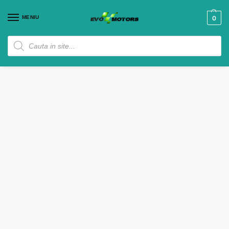
MENIU
0