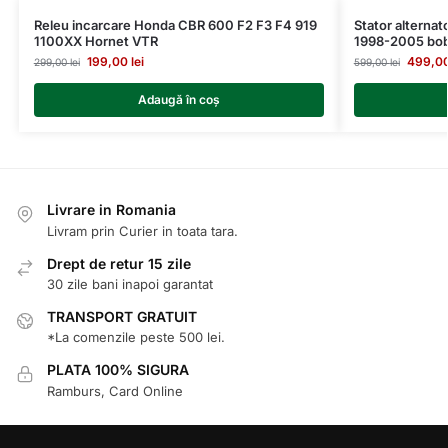
Releu incarcare Honda CBR 600 F2 F3 F4 919
Stator alterna
1100XX Hornet VTR
1998-2005 bob
199,00
lei
499,0
299,00
lei
599,00
lei
Adaugă în coș
Livrare in Romania
Livram prin Curier in toata tara.
Drept de retur 15 zile
30 zile bani inapoi garantat
TRANSPORT GRATUIT
*La comenzile peste 500 lei.
PLATA 100% SIGURA
Ramburs, Card Online