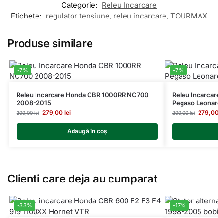
Categorie:
Releu Incarcare
Etichete:
regulator tensiune
,
releu incarcare
,
TOURMAX
Produse similare
-7%
-7%
Releu Incarcare Honda CBR 1000RR NC700
Releu Incarca
2008-2015
Pegaso Leonar
279,00
lei
279,0
299,00
lei
299,00
lei
Adaugă în coș
Clienti care deja au cumparat
-33%
-17%