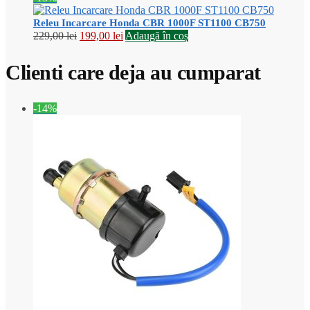
a
este:
fost:
269,00 lei.
Releu Incarcare Honda CBR 1000F ST1100 CB750
299,00 lei.
Prețul
Prețul
229,00
lei
199,00
lei
Adaugă în coș
inițial
curent
a
este:
Clienti care deja au cumparat
fost:
199,00 lei.
229,00 lei.
-14%