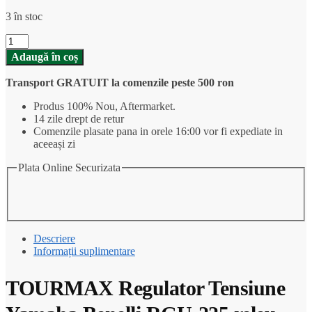
3 în stoc
Cantitate
TOURMAX
Adaugă în coș
Regulator
Tensiune
Transport GRATUIT la comenzile peste 500 ron
Yamaha
Benelli
Produs 100% Nou, Aftermarket.
RGU-
14 zile drept de retur
225
Comenzile plasate pana in orele 16:00 vor fi expediate in
releu
aceeași zi
incarcare
Plata Online Securizata
Descriere
Informații suplimentare
TOURMAX Regulator Tensiune