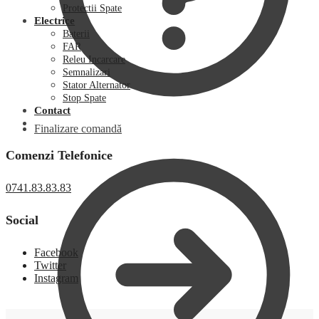
Protectii Spate
Electrice
Baterii
FAR
Releu Incarcare
Semnalizari
Stator Alternator
Stop Spate
Contact
Finalizare comandă
Comenzi Telefonice
0741.83.83.83
Social
Facebook
Twitter
Instagram
0,00
lei
0