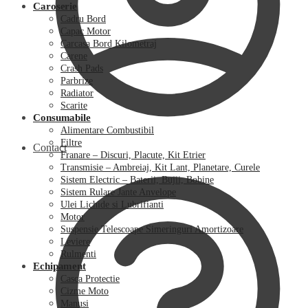
Caroserie
Cadru Bord
Capac Motor
Carcasa Bord Kilometraj
Carene
Crash Pads
Parbrize
Radiator
Scarite
Consumabile
Alimentare Combustibil
Filtre
Contact
Franare – Discuri, Placute, Kit Etrier
Transmisie – Ambreiaj, Kit Lant, Planetare, Curele
Sistem Electric – Baterii, Bujii, Bobine
Sistem Rulare Jante Anvelope
Ulei Lichide si Lubrifianti
Motor
Suspensie Telescoape Simeringuri Amortizoare
Leviere
Rulmenti
Echipament
Casca Protectie
Cizme Moto
Manusi