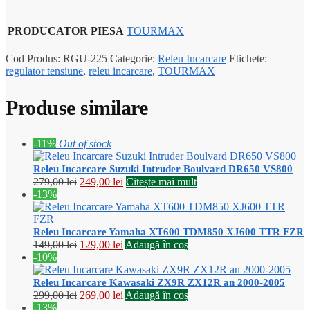
PRODUCATOR PIESA
TOURMAX
Cod Produs:
RGU-225
Categorie:
Releu Incarcare
Etichete:
regulator tensiune
,
releu incarcare
,
TOURMAX
Produse similare
-11%
Out of stock
Releu Incarcare Suzuki Intruder Boulvard DR650 VS800
Prețul
Prețul
279,00
lei
249,00
lei
Citește mai mult
inițial
curent
-13%
a
este:
fost:
249,00 lei.
279,00 lei.
Releu Incarcare Yamaha XT600 TDM850 XJ600 TTR FZR
Prețul
Prețul
149,00
lei
129,00
lei
Adaugă în coș
inițial
curent
-10%
a
este:
fost:
129,00 lei.
Releu Incarcare Kawasaki ZX9R ZX12R an 2000-2005
149,00 lei.
Prețul
Prețul
299,00
lei
269,00
lei
Adaugă în coș
inițial
curent
-13%