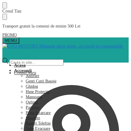
Skip
Skip
Cosul Tau
to
to
navigation
content
Transport gratuit la comenzi de minim 500 Lei
PROMO
MENIU
Products
search
Acasa
Accesorii
Contul Meu
Antifurt
Genti Cutii Bagaje
Ghidon
Huse Protectie
Mansoane
Oglinzi
Parbrize
Priza Incarcare
Standere
Suport Telefon
Toba Evacuare