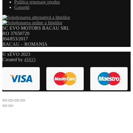
Politica returnare produs
Garanții
SC EVO MOTORS BACAU SRL
RO 37650720
J04/853/2017
BACAU – ROMANIA
© xEVO 2023
Created by
4SEO