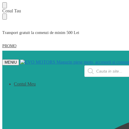
Skip
Skip
Cosul Tau
to
to
navigation
content
Transport gratuit la comenzi de minim 500 Lei
PROMO
MENIU
Products
search
Contul Meu