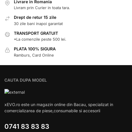
Livrare in Romania
Livram prin Curier in toata tara.
Drept de retur 15 zile
30 zile bani inapoi garantat
TRANSPORT GRATUIT
*La comenzile peste 500 lei.
PLATA 100% SIGURA
Ramburs, Card Online
CAUTA DUPA MODEL
xEVO.ro este un magazin online din Bacau, specializat in
comercializarea de piese,consumabile si accesorii
0741 83 83 83