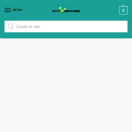
MENIU
0