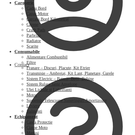
Caroserie
Cadru Bord
Capac Motor
Carcasa Bord Kilometraj
Carene
Crash Pads
Parbrize
Radiator
Scarite
Consumabile
Alimentare Combustibil
Filtre
Contact
Franare – Discuri, Placute, Kit Etrier
Transmisie – Ambreiaj, Kit Lant, Planetare, Curele
Sistem Electric – Baterii, Bujii, Bobine
Sistem Rulare Jante Anvelope
Ulei Lichide si Lubrifianti
Motor
Suspensie Telescoape Simeringuri Amortizoare
Leviere
Rulmenti
Echipament
Casca Protectie
Cizme Moto
Manusi