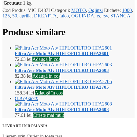
Greutate
1 kg
Cod Produs:
VIC-E487I
Categorii:
MOTO
,
Oglinzi
Etichete:
1000
,
125
,
50
,
aprilia
,
DREAPTA
,
falco
,
OGLINDA
,
rs
,
rsv
,
STANGA
Produse similare
Filtru Aer Moto Atv HIFLOFILTRO HFA2601
72,63
lei
Adaugă în coș
Filtru Aer Moto Atv HIFLOFILTRO HFA2603
82,38
lei
Adaugă în coș
Filtru Aer Moto Atv HIFLOFILTRO HFA2705
158,34
lei
Adaugă în coș
Out of stock
Filtru Aer Moto Atv HIFLOFILTRO HFA2608
77,61
lei
Citește mai mult
LIVRARE IN ROMANIA
Livram prin Curier in toata tara.