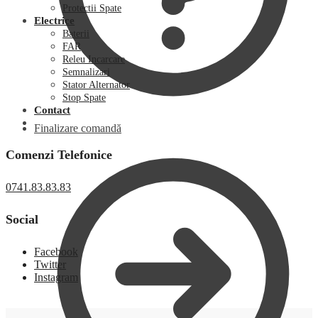
Protectii Spate
Electrice
Baterii
FAR
Releu Incarcare
Semnalizari
Stator Alternator
Stop Spate
Contact
Finalizare comandă
Comenzi Telefonice
0741.83.83.83
Social
Facebook
Twitter
Instagram
0,00
lei
0