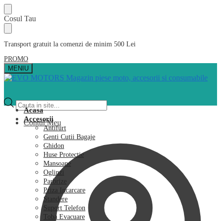
Skip
Skip
Cosul Tau
to
to
navigation
content
Transport gratuit la comenzi de minim 500 Lei
PROMO
MENIU
Products
search
Acasa
Accesorii
Contul Meu
Antifurt
Genti Cutii Bagaje
Ghidon
Huse Protectie
Mansoane
Oglinzi
Parbrize
Priza Incarcare
Standere
Suport Telefon
Toba Evacuare