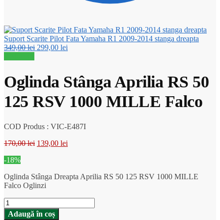
Suport Scarite Pilot Fata Yamaha R1 2009-2014 stanga dreapta
Prețul
Prețul
349,00
lei
299,00
lei
inițial
curent
Reduceri!
a
este:
fost:
299,00 lei.
Oglinda Stânga Aprilia RS 50
349,00 lei.
125 RSV 1000 MILLE Falco
COD Produs : VIC-E487I
Prețul
Prețul
170,00
lei
139,00
lei
inițial
curent
-18%
a
este:
fost:
139,00 lei.
Oglinda Stânga Dreapta Aprilia RS 50 125 RSV 1000 MILLE
170,00 lei.
Falco Oglinzi
Cantitate
Oglinda
Adaugă în coș
Stânga