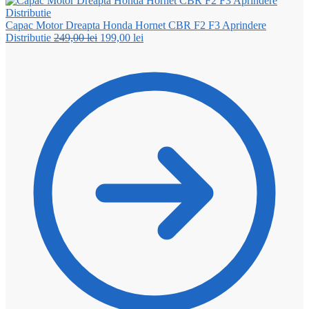
Capac Motor Dreapta Honda Hornet CBR F2 F3 Aprindere
Prețul
Prețul
Distributie
249,00
lei
199,00
lei
inițial
curent
a
este:
fost:
199,00 lei.
249,00 lei.